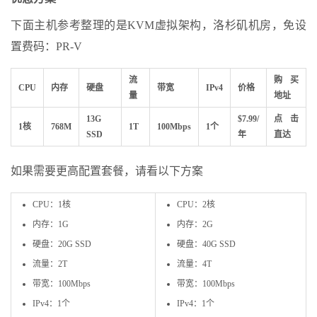
下面主机参考整理的是KVM虚拟架构，洛杉矶机房，免设
置费码：PR-V
流
购买
CPU
内存
硬盘
带宽
IPv4
价格
量
地址
13G
$7.99/
点击
1核
768M
1T
100Mbps
1个
SSD
年
直达
如果需要更高配置套餐，请看以下方案
CPU：1核
CPU：2核
内存：1G
内存：2G
硬盘：20G SSD
硬盘：40G SSD
流量：2T
流量：4T
带宽：100Mbps
带宽：100Mbps
IPv4：1个
IPv4：1个