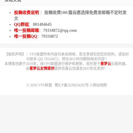
投稿收费说明
：
投稿收费100/篇自愿选择免费发邮箱不定时发
文
QQ群组
：
801484645
唯一投稿邮箱
：
79334872@qq.com
唯一投稿QQ
：
79334872
【版权声明】：VPS联盟所有内容均来自网络，若无意侵犯到您的权利，请及时
与联系 QQ 79334872，将在48小时内删除相关内容!!
本博客创建于2019年，由VPS联盟进行维护和更新，现托管于
星梦云
云服务器。
由
星梦云友情提供
提供百度云加速及SEO优化支持！
© 2026
VPS联盟
蜀ICP备2020034282号-3
网站地图