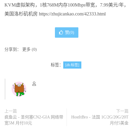
KVM虚拟架构，1核768M内存100Mbps带宽，7.99美元/年，
美国洛杉矶机房 https://zhujicankao.com/42333.html
赞(
0
)
分享到：
更多
(
0
)
标签：
[db:标签]
上一篇
下一篇
疯鱼云 - 圣何塞CN2-GIA 网络带
HostItBro - 法国 1C/2G/20G/20T
宽5M 月付10元
月付5美金