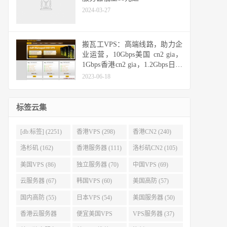
2024-03-27
搬瓦工VPS：高端线路，助力企
业运营，10Gbps美国 cn2 gia，
1Gbps香港cn2 gia，1.2Gbps日本
cn2 gia，10Gbps日本软银
2023-06-18
标签云集
[db:标签] (2251)
香港VPS (298)
香港CN2 (240)
洛杉矶 (162)
香港服务器 (111)
洛杉矶CN2 (105)
美国VPS (86)
独立服务器 (70)
中国VPS (69)
云服务器 (67)
韩国VPS (60)
美国高防 (57)
国内高防 (55)
日本VPS (54)
美国服务器 (50)
香港云服务器
便宜美国VPS
VPS服务器 (37)