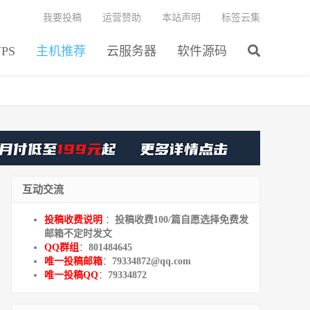
我要投稿
运营赞助
本站声明
标签云集
PS
主机推荐
云服务器
软件源码
互动交流
投稿收费说明
：
投稿收费100/篇自愿选择免费发
邮箱不定时发文
QQ群组
：
801484645
唯一投稿邮箱
：
79334872@qq.com
唯一投稿QQ
：
79334872