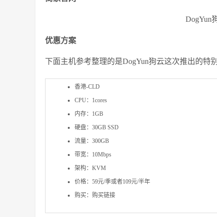
DogY
优惠方案
下面主机参考整理的是DogYun狗云这次推出的特
香港-CLD
CPU：1cores
内存：1GB
硬盘：30GB SSD
流量：300GB
带宽：10Mbps
架构：
KVM
价格：59元/季或者109元/半年
购买：购买链接