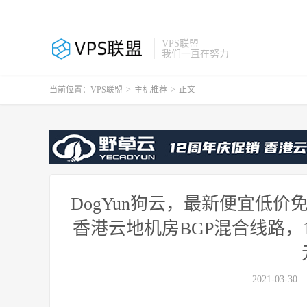
VPS联盟
我们一直在努力
当前位置：
VPS联盟
>
主机推荐
>
正文
DogYun狗云，最新便宜低价
香港云地机房BGP混合线路，1
2021-03-30