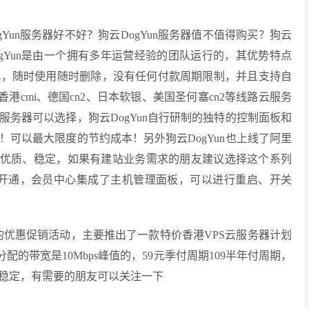
gYun服务器好不好？狗云DogYun服务器值不值得购买？狗云
DogYun是由一个拥有多年运营经验的团队运行的，其优势特点
模式，随时使用随时删除，没有任何付款周期限制，并且支持自
香港cmi、德国cn2、日本软银、美国圣何塞cn2等线路云服务
务器可以选择，狗云DogYun自行研制的独特的控制面板和
可以最大限度的节约成本！另外狗云DogYun也上线了阿里
线路优质、稳定，如果有建站业务需求的朋友建议选择这个系列
动化开通，会员中心集成了主机管理面板，可以进行重启、开关
新的优惠促销活动，主要推出了一款特价香港VPS云服务器计划
的带宽是10Mbps峰值的，59元季付周期109半年付周期，
较稳定，有需要的朋友可以关注一下