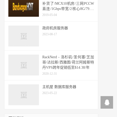
补货了/MCX10机房/三网PCCW
直连/1Gbps带宽/2核心8G/79.99
美元每月
2019-05-04
政府机房服务器
2023-08-17
RackNerd - 洛杉矶/圣何塞/芝加
哥/达拉斯/西雅图/荷兰阿姆斯特
丹VPS跨年促销低至$14.38/年
2020-12-31
主机屋 数据库服务器
2023-05-22