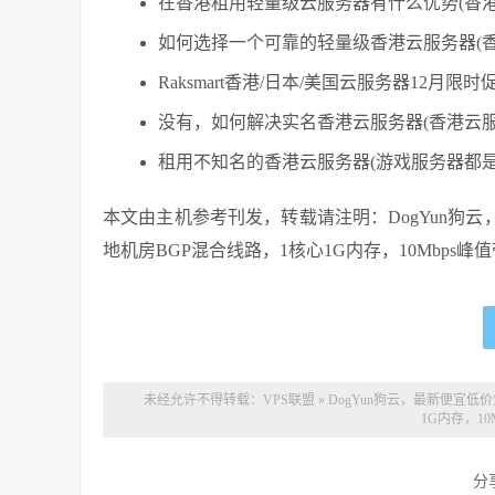
在香港租用轻量级云服务器有什么优势(香
如何选择一个可靠的轻量级香港云服务器(香
Raksmart香港/日本/美国云服务器12月限
没有，如何解决实名香港云服务器(香港云
租用不知名的香港云服务器(游戏服务器都是
本文由主机参考刊发，转载请注明：DogYun狗
地机房BGP混合线路，1核心1G内存，10Mbps峰值带宽，59元/季度
未经允许不得转载：
VPS联盟
»
DogYun狗云，最新便宜低
1G内存，10
分