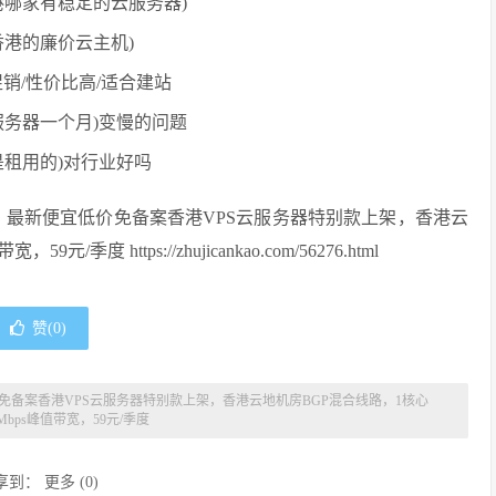
港哪家有稳定的云服务器)
港的廉价云主机)
时促销/性价比高/适合建站
服务器一个月)变慢的问题
租用的)对行业好吗
云，最新便宜低价免备案香港VPS云服务器特别款上架，香港云
 https://zhujicankao.com/56276.html
赞(
0
)
价免备案香港VPS云服务器特别款上架，香港云地机房BGP混合线路，1核心
Mbps峰值带宽，59元/季度
享到：
更多
(
0
)