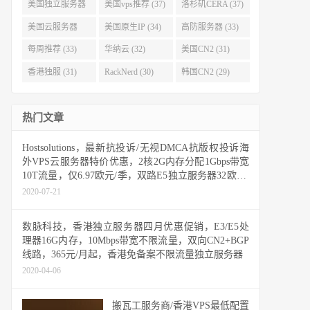
(40)
(38)
美国独立服务器
美国vps推荐 (37)
洛杉矶CERA (37)
(37)
美国云服务器
美国原生IP (34)
高防服务器 (33)
(34)
每周推荐 (33)
华纳云 (32)
美国CN2 (31)
香港独服 (31)
RackNerd (30)
韩国CN2 (29)
热门文章
Hostsolutions，最新抗投诉/无视DMCA抗版权投诉海
外VPS云服务器特价优惠，2核2G内存分配1Gbps带宽
10T流量，仅6.97欧元/季，双路E5独立服务器32欧元/
月，8-16G随机内存
2020-07-21
数脉科技，香港独立服务器四月优惠促销，E3/E5处
理器16G内存，10Mbps带宽不限流量，双向CN2+BGP
线路，365元/月起，香港免备案不限流量独立服务器
2020-04-06
搬瓦工服务商/香港VPS最低配置