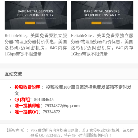
ReliableSite，美国免备案独立服
ReliableSite，美国免备案独立服
务器/物理服务器特价优惠，美国
务器/物理服务器特价优惠，美国
洛杉矶/迈阿密机房，64G内存
洛杉矶/迈阿密机房，64G内存
1Gbps带宽不限流量
1Gbps带宽不限流量
互动交流
投稿收费说明
：
投稿收费100/篇自愿选择免费发邮箱不定时发
文
QQ群组
：
801484645
唯一投稿邮箱
：
79334872@qq.com
唯一投稿QQ
：
79334872
【版权声明】：VPS联盟所有内容均来自网络，若无意侵犯到您的权利，请及时
与联系 QQ 79334872，将在48小时内删除相关内容!!