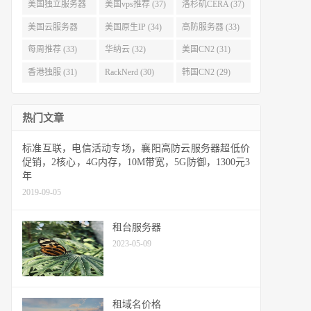
(40)
(38)
美国独立服务器
美国vps推荐 (37)
洛杉矶CERA (37)
(37)
美国云服务器
美国原生IP (34)
高防服务器 (33)
(34)
每周推荐 (33)
华纳云 (32)
美国CN2 (31)
香港独服 (31)
RackNerd (30)
韩国CN2 (29)
热门文章
标准互联，电信活动专场，襄阳高防云服务器超低价
促销，2核心，4G内存，10M带宽，5G防御，1300元3
年
2019-09-05
租台服务器
2023-05-09
租域名价格