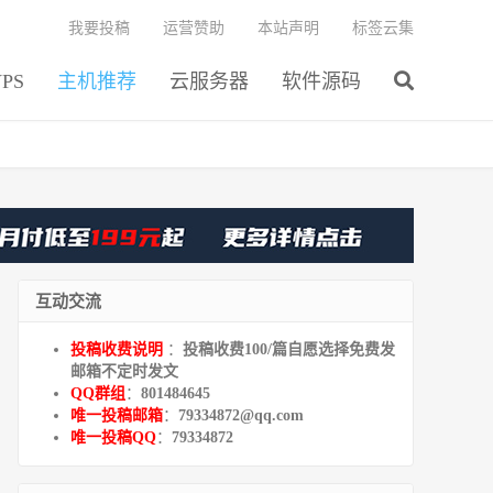
我要投稿
运营赞助
本站声明
标签云集
PS
主机推荐
云服务器
软件源码
互动交流
投稿收费说明
：
投稿收费100/篇自愿选择免费发
邮箱不定时发文
QQ群组
：
801484645
唯一投稿邮箱
：
79334872@qq.com
唯一投稿QQ
：
79334872