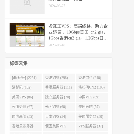
2024-03-27
搬瓦工VPS：高端线路，助力企
业运营，10Gbps美国 cn2 gia，
1Gbps香港cn2 gia，1.2Gbps日本
cn2 gia，10Gbps日本软银
2023-06-18
标签云集
[db:标签] (2251)
香港VPS (298)
香港CN2 (240)
洛杉矶 (162)
香港服务器 (111)
洛杉矶CN2 (105)
美国VPS (86)
独立服务器 (70)
中国VPS (69)
云服务器 (67)
韩国VPS (60)
美国高防 (57)
国内高防 (55)
日本VPS (54)
美国服务器 (50)
香港云服务器
便宜美国VPS
VPS服务器 (37)