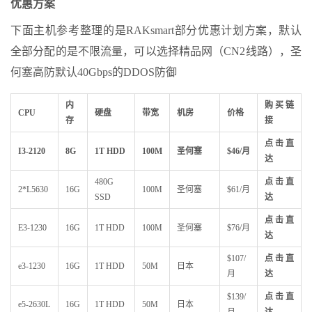
优惠方案
下面主机参考整理的是RAKsmart部分优惠计划方案，默认
全部分配的是不限流量，可以选择精品网（CN2线路），圣
何塞高防默认40Gbps的DDOS防御
内
购买链
CPU
硬盘
带宽
机房
价格
存
接
点击直
I3-2120
8G
1T HDD
100M
圣何塞
$46/月
达
480G
点击直
2*L5630
16G
100M
圣何塞
$61/月
SSD
达
点击直
E3-1230
16G
1T HDD
100M
圣何塞
$76/月
达
$107/
点击直
e3-1230
16G
1T HDD
50M
日本
月
达
$139/
点击直
e5-2630L
16G
1T HDD
50M
日本
月
达