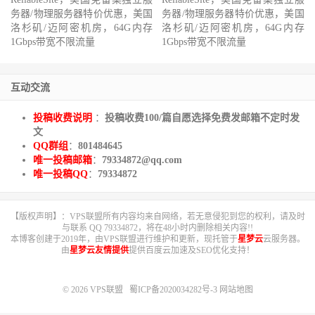
务器/物理服务器特价优惠，美国
务器/物理服务器特价优惠，美国
洛杉矶/迈阿密机房，64G内存
洛杉矶/迈阿密机房，64G内存
1Gbps带宽不限流量
1Gbps带宽不限流量
互动交流
投稿收费说明
：
投稿收费100/篇自愿选择免费发邮箱不定时发
文
QQ群组
：
801484645
唯一投稿邮箱
：
79334872@qq.com
唯一投稿QQ
：
79334872
【版权声明】：VPS联盟所有内容均来自网络，若无意侵犯到您的权利，请及时
与联系 QQ 79334872，将在48小时内删除相关内容!!
本博客创建于2019年，由VPS联盟进行维护和更新，现托管于
星梦云
云服务器。
由
星梦云友情提供
提供百度云加速及SEO优化支持！
© 2026
VPS联盟
蜀ICP备2020034282号-3
网站地图