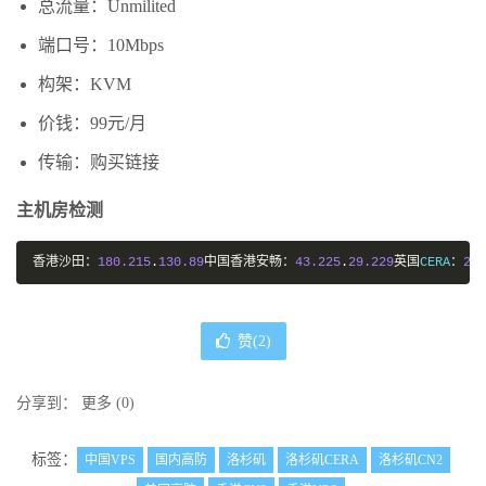
总流量：Unmilited
端口号：10Mbps
构架：KVM
价钱：99元/月
传输：购买链接
主机房检测
香港沙田：
180.215
.
130.89
中国香港安畅：
43.225
.
29.229
英国
CERA
：
23.
赞(
2
)
分享到：
更多
(
0
)
标签：
中国VPS
国内高防
洛杉矶
洛杉矶CERA
洛杉矶CN2