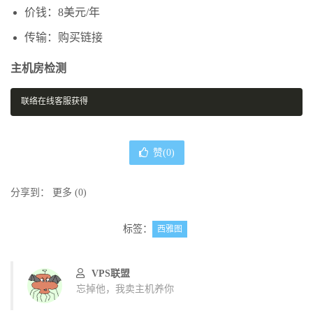
价钱：8美元/年
传输：购买链接
主机房检测
联络在线客服获得
赞(
0
)
分享到：
更多
(
0
)
标签：
西雅图
VPS联盟
忘掉他，我卖主机养你