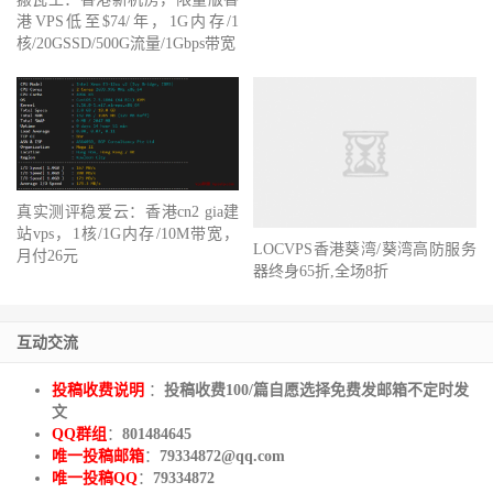
港VPS低至$74/年，1G内存/1
核/20GSSD/500G流量/1Gbps带宽
真实测评稳爱云：香港cn2 gia建
站vps，1核/1G内存/10M带宽，
LOCVPS香港葵湾/葵湾高防服务
月付26元
器终身65折,全场8折
互动交流
投稿收费说明
：
投稿收费100/篇自愿选择免费发邮箱不定时发
文
QQ群组
：
801484645
唯一投稿邮箱
：
79334872@qq.com
唯一投稿QQ
：
79334872