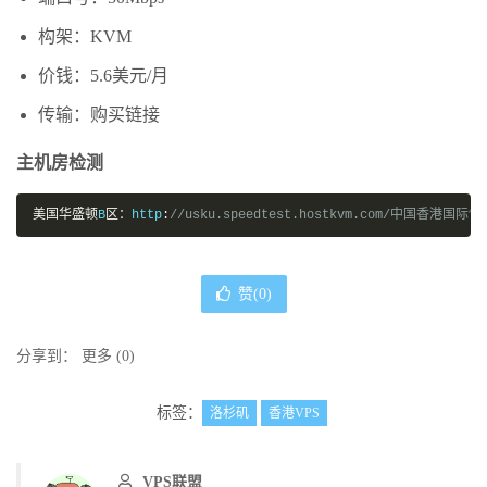
构架：KVM
价钱：5.6美元/月
传输：购买链接
主机房检测
美国华盛顿
B
区：
http
:
//usku.speedtest.hostkvm.com/中国香港国际性Ce
赞(
0
)
分享到：
更多
(
0
)
标签：
洛杉矶
香港VPS
VPS联盟