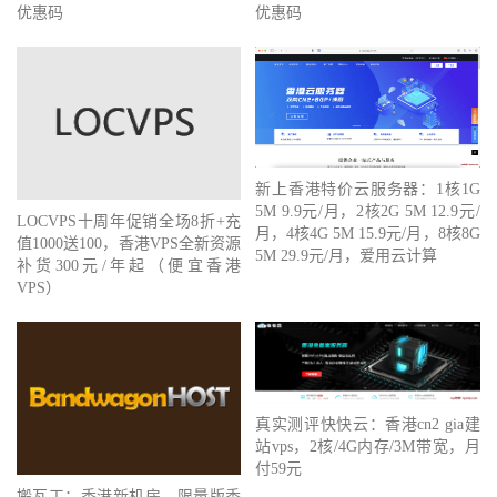
优惠码
优惠码
新上香港特价云服务器：1核1G
5M 9.9元/月，2核2G 5M 12.9元/
LOCVPS十周年促销全场8折+充
月，4核4G 5M 15.9元/月，8核8G
值1000送100，香港VPS全新资源
5M 29.9元/月，爱用云计算
补货300元/年起（便宜香港
VPS）
真实测评快快云：香港cn2 gia建
站vps，2核/4G内存/3M带宽，月
付59元
搬瓦工：香港新机房，限量版香