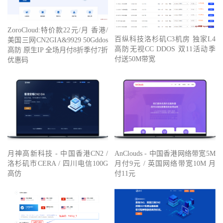
ZoroCloud:特价款22元/月 香港/
百纵科技洛杉矶C3机房 独家L4
美国三网CN2GIA&9929 50Gddos
高防无视CC DDOS 双11活动季
高防 原生IP 全场月付8折季付7折
付送50M带宽
优惠码
月神高新科技 - 中国香港CN2 /
AnClouds - 中国香港网络带宽5M
洛杉矶市CERA / 四川电信100G
月付9元 / 英国网络带宽10M 月
高仿
付11元