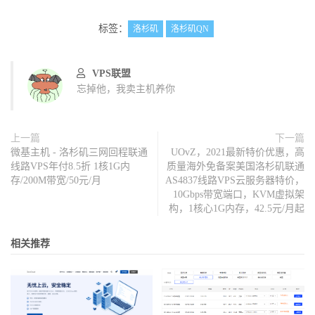
标签：
洛杉矶
洛杉矶QN
VPS联盟
忘掉他，我卖主机养你
上一篇
下一篇
微基主机 - 洛杉矶三网回程联通
UOvZ，2021最新特价优惠，高
线路VPS年付8.5折 1核1G内
质量海外免备案美国洛杉矶联通
存/200M带宽/50元/月
AS4837线路VPS云服务器特价，
10Gbps带宽端口，KVM虚拟架
构，1核心1G内存，42.5元/月起
相关推荐