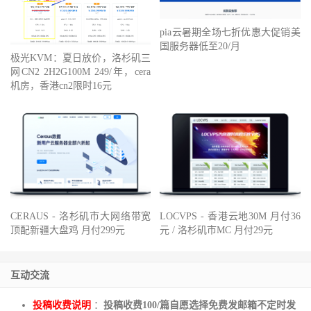
pia云暑期全场七折优惠大促销美
国服务器低至20/月
极光KVM：夏日放价，洛杉矶三
网CN2 2H2G100M 249/年，cera
机房，香港cn2限时16元
CERAUS - 洛杉矶市大网络带宽
LOCVPS - 香港云地30M 月付36
顶配新疆大盘鸡 月付299元
元 / 洛杉矶市MC 月付29元
互动交流
投稿收费说明
：
投稿收费100/篇自愿选择免费发邮箱不定时发