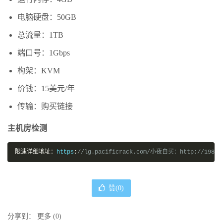
电脑硬盘：50GB
总流量：1TB
端口号：1Gbps
构架：KVM
价钱：15美元/年
传输：购买链接
主机房检测
限速详细地址：
https
:
//lg.pacificrack.com/小夜自买：http://198.5
赞(
0
)
分享到：
更多
(
0
)