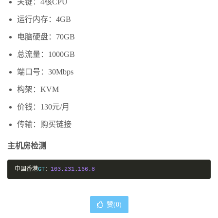
关键：4核CPU
运行内存：4GB
电脑硬盘：70GB
总流量：1000GB
端口号：30Mbps
构架：KVM
价钱：130元/月
传输：购买链接
主机房检测
中国香港
GT
：
103.231
.
166.8
赞(
0
)