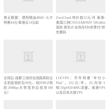
景云数据：德阳精品4H4G 七夕
ZoroCloud:特价款22元/月 香港/
特惠44元/香港云14元起
美国三网CN2GIA&9929 50Gddos
高防 原生IP 全场月付8折季付7折
优惠码
企翊云-成都三线优化线路高防云
LOCVPS：开年特惠“年付小
主机促销折后99元，绍兴BGP高
Plan”，252元/年，2G内存/1
防20Mbps大带宽折后低至180
核/20gSSD/400G流量，香港VPS
元！
以及日本大阪VPS