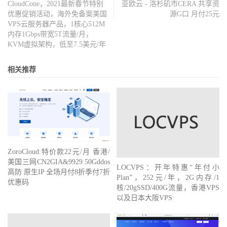
CloudCone，2021最新春节特别
亚欧云 - 洛杉矶市CERA 共享资
优惠促销活动，海外免备案美国
源G口 月付25元
VPS云服务器产品，1核心512M
内存1Gbps带宽5T流量/月，
KVM虚拟架构，低至7.5美元/年
相关推荐
ZoroCloud:特价款22元/月 香港/
美国三网CN2GIA&9929 50Gddos
LOCVPS：开年特惠“年付小
高防 原生IP 全场月付8折季付7折
Plan”，252元/年，2G内存/1
优惠码
核/20gSSD/400G流量，香港VPS
以及日本大阪VPS