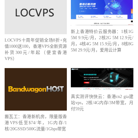
新上香港特价云服务器：1核1G
5M 9.9元/月，2核2G 5M 12.9元/
LOCVPS十周年促销全场8折+充
月，4核4G 5M 15.9元/月，8核8G
值1000送100，香港VPS全新资源
5M 29.9元/月，爱用云计算
补货300元/年起（便宜香港
VPS）
真实测评快快云：香港cn2 gia建
站vps，2核/4G内存/3M带宽，月
付59元
搬瓦工：香港新机房，限量版香
港VPS低至$74/年，1G内存/1
核/20GSSD/500G流量/1Gbps带宽