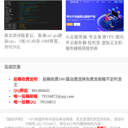
真实测评稳爱云：香港cn2 gia建
41云服务器-专业香港VPS-国内
站vps，1核/1G内存/10M带宽，
外云服务器-挂机宝-虚拟云主机-
月付26元
服务器租用提供商
互动交流
投稿收费说明
：
投稿收费100/篇自愿选择免费发邮箱不定时发
文
QQ群组
：
801484645
唯一投稿邮箱
：
79334872@qq.com
唯一投稿QQ
：
79334872
【版权声明】：VPS联盟所有内容均来自网络，若无意侵犯到您的权利，请及时
与联系 QQ 79334872，将在48小时内删除相关内容!!