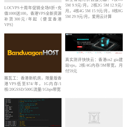
5M 9.9元/月，2核2G 5M 12.9元/
LOCVPS十周年促销全场8折+充
月，4核4G 5M 15.9元/月，8核8G
值1000送100，香港VPS全新资源
5M 29.9元/月，爱用云计算
补货300元/年起（便宜香港
VPS）
真实测评快快云：香港cn2 gia建
站vps，2核/4G内存/3M带宽，月
付59元
搬瓦工：香港新机房，限量版香
港VPS低至$74/年，1G内存/1
核/20GSSD/500G流量/1Gbps带宽