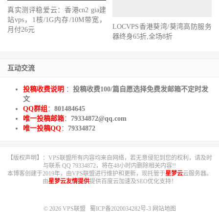
真实测评稳爱云：香港cn2 gia建
站vps，1核/1G内存/10M带宽，
LOCVPS香港葵湾/葵湾高防服务
月付26元
器终身65折,全场8折
互动交流
投稿收费说明
：
投稿收费100/篇自愿选择免费发邮箱不定时发
文
QQ群组
：
801484645
唯一投稿邮箱
：
79334872@qq.com
唯一投稿QQ
：
79334872
【版权声明】：VPS联盟所有内容均来自网络，若无意侵犯到您的权利，请及时
与联系 QQ 79334872，将在48小时内删除相关内容!!
本博客创建于2019年，由VPS联盟进行维护和更新，现托管于
星梦云
云服务器。
由
星梦云友情提供
提供百度云加速及SEO优化支持！
© 2026
VPS联盟
蜀ICP备2020034282号-3
网站地图