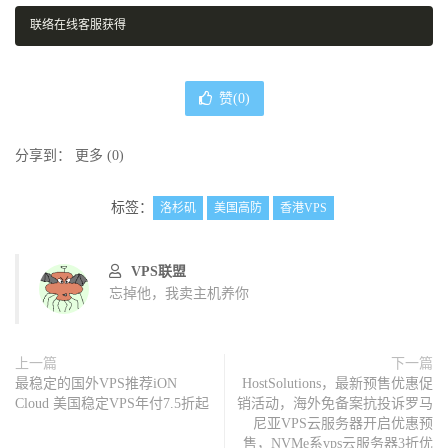
联络在线客服获得
赞(
0
)
分享到：
更多
(
0
)
标签：
洛杉矶
美国高防
香港VPS
VPS联盟
忘掉他，我卖主机养你
上一篇
下一篇
最稳定的国外VPS推荐iON
HostSolutions，最新预售优惠促
Cloud 美国稳定VPS年付7.5折起
销活动，海外免备案抗投诉罗马
尼亚VPS云服务器开启优惠预
售，NVMe系vps云服务器3折优