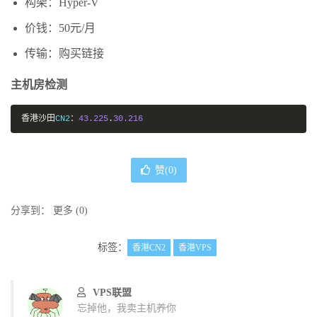
构架：Hyper-V
价钱：50元/月
传输：购买链接
主机房检测
香港沙田
CN2
：
43.225
.
30.216
赞(
0
)
分享到：
更多
(
0
)
标签：
香港CN2
香港VPS
VPS联盟
忘掉他，我卖主机养你