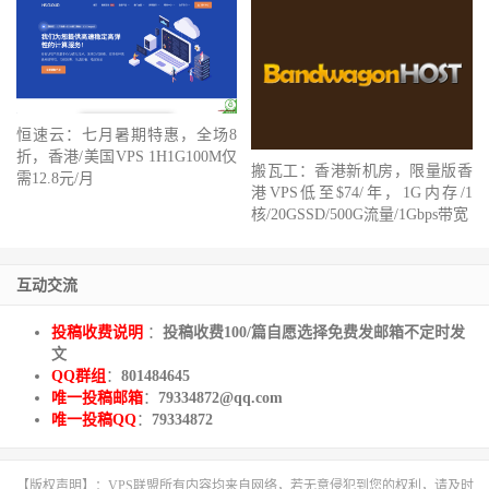
恒速云：七月暑期特惠，全场8
折，香港/美国VPS 1H1G100M仅
搬瓦工：香港新机房，限量版香
需12.8元/月
港VPS低至$74/年，1G内存/1
核/20GSSD/500G流量/1Gbps带宽
互动交流
投稿收费说明
：
投稿收费100/篇自愿选择免费发邮箱不定时发
文
QQ群组
：
801484645
唯一投稿邮箱
：
79334872@qq.com
唯一投稿QQ
：
79334872
【版权声明】：VPS联盟所有内容均来自网络，若无意侵犯到您的权利，请及时