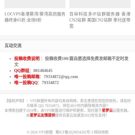
LOCVPS香港葵湾/葵湾高防服务
百纵科技多IP站群服务器 香港
器终身65折,全场8折
CN2站群 美国CN2站群 季付送带
宽
互动交流
投稿收费说明
：
投稿收费100/篇自愿选择免费发邮箱不定时发
文
QQ群组
：
801484645
唯一投稿邮箱
：
79334872@qq.com
唯一投稿QQ
：
79334872
【版权声明】：VPS联盟所有内容均来自网络，若无意侵犯到您的权利，请及时
与联系 QQ 79334872，将在48小时内删除相关内容!!
本博客创建于2019年，由VPS联盟进行维护和更新，现托管于
星梦云
云服务器。
由
星梦云友情提供
提供百度云加速及SEO优化支持！
© 2026
VPS联盟
蜀ICP备2020034282号-3
网站地图