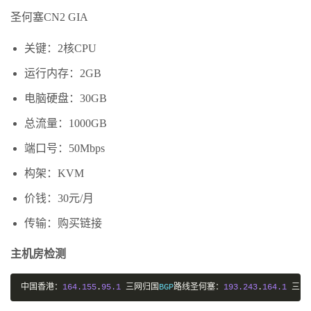
圣何塞CN2 GIA
关键：2核CPU
运行内存：2GB
电脑硬盘：30GB
总流量：1000GB
端口号：50Mbps
构架：KVM
价钱：30元/月
传输：购买链接
主机房检测
中国香港：
164.155
.
95.1
三网归国
BGP
路线圣何塞：
193.243
.
164.1
三网