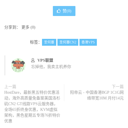
赞(
0
)
分享到：
更多
(
0
)
标签：
圣何塞
圣何塞CN2
香港VPS
VPS联盟
忘掉他，我卖主机养你
上一篇
下一篇
HostDare，最新黑五特价优惠活
阳帝云 - 中国香港BGP 1C1G网
动，海外高质量免备案美国洛杉
络带宽10M 月付14元
矶CN2 GT线路VPS云服务器，
全场65折终身优惠，KVM虚拟
架构，黑色星期五专场76折特价
优惠