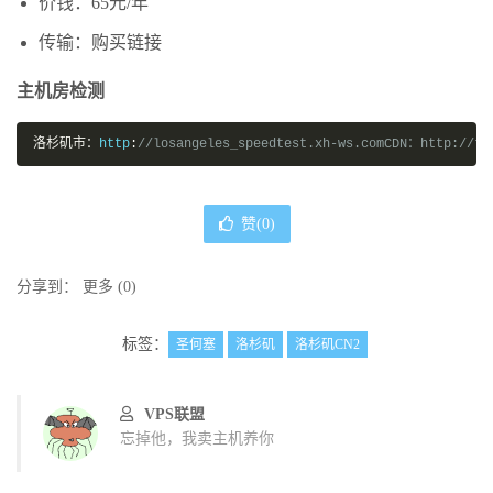
价钱：65元/年
传输：购买链接
主机房检测
洛杉矶市：
http
:
//losangeles_speedtest.xh-ws.comCDN：http://
赞(
0
)
分享到：
更多
(
0
)
标签：
圣何塞
洛杉矶
洛杉矶CN2
VPS联盟
忘掉他，我卖主机养你