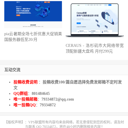
pia云暑期全场七折优惠大促销美
国服务器低至20/月
CERAUS - 洛杉矶市大网络带宽
顶配新疆大盘鸡 月付299元
互动交流
投稿收费说明
：
投稿收费100/篇自愿选择免费发邮箱不定时发
文
QQ群组
：
801484645
唯一投稿邮箱
：
79334872@qq.com
唯一投稿QQ
：
79334872
【版权声明】：VPS联盟所有内容均来自网络，若无意侵犯到您的权利，请及时
与联系 QQ 79334872，将在48小时内删除相关内容!!