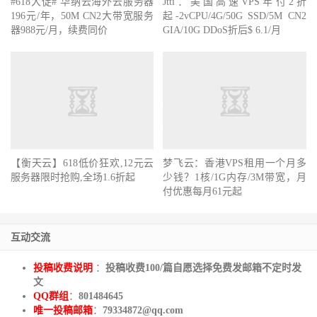
#618大促# 华纳云海外云服务器
Jtti：美国高速VPS年付2折
196元/年，50M CN2大带宽服务
起-2vCPU/4G/50G SSD/5M CN2
器988元/月，续费同价
GIA/10G DDoS折后$ 6.1/月
【衡天云】618低价狂欢,12元云
梦飞云：香港VPS租用一个月多
服务器限时抢购,全场1.6折起
少钱？1核/1G内存/3M带宽，月
付优惠每月61元起
互动交流
投稿收费说明
：
投稿收费100/篇自愿选择免费发邮箱不定时发
文
QQ群组
：
801484645
唯一投稿邮箱
：
79334872@qq.com