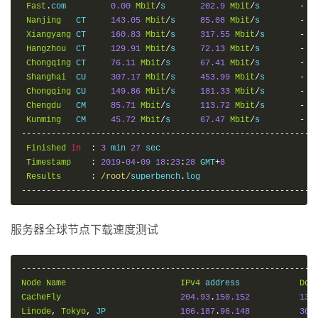
Fast
.
com         
0.00
Mbit
/
s       
202.9
Mbit
/
s        
-
Nanjing
   CT     
143.05
Mbit
/
s     
85.08
Mbit
/
s        
-
Xiangyang
 CT     
160.83
Mbit
/
s     
317.55
Mbit
/
s       
-
Hangzhou
  CT     
129.91
Mbit
/
s     
72.13
Mbit
/
s        
-
Chongqing
 CT     
76.11
Mbit
/
s      
67.41
Mbit
/
s        
-
Shanghai
  CU     
307.17
Mbit
/
s     
453.99
Mbit
/
s       
-
Chongqing
 CU     
149.86
Mbit
/
s     
181.33
Mbit
/
s       
-
Chengdu
   CM     
85.71
Mbit
/
s      
113.72
Mbit
/
s       
-
Kunming
   CM     
45.72
Mbit
/
s      
67.47
Mbit
/
s        
-
-----------------------------------------------------------
Finished
in
:
3
 min 
27
 sec

Timestamp
:
2019
-
04
-
09
18
:
23
:
28
 GMT
+
8
Results
:
/root/
superbench
.
-----------------------------------------------------------
服务器全球节点下载速度测试
-----------------------------------------------------------
Node
Name
IPv4
 address            
Dow
CacheFly
204.93
.
150.152
131
Linode
,
Tokyo
,
 JP               
106.187
.
96.148
306