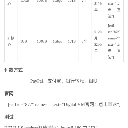
1.5GB
100GB
1Gbps
10TB
2个
心
$194/
text=” 点
年
击直
达”]
[eafl
$ 29/
id=”876″
2核
月
name=””
1GB
150GB
1Gbps
10TB
3个
心
$296/
text=”点
年
击直
达”]
付款方式
PayPal、支付宝、银行转账、银联
官网
[eafl id=”877″ name=”” text=”Digital-VM官网：点击直达”]
测试
HTML5 Speedtest测速地址：http://5.180.77.253/