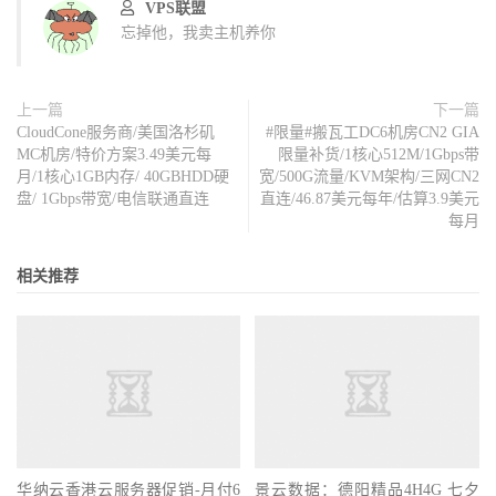
VPS联盟
忘掉他，我卖主机养你
上一篇
下一篇
CloudCone服务商/美国洛杉矶
#限量#搬瓦工DC6机房CN2 GIA
MC机房/特价方案3.49美元每
限量补货/1核心512M/1Gbps带
月/1核心1GB内存/ 40GBHDD硬
宽/500G流量/KVM架构/三网CN2
盘/ 1Gbps带宽/电信联通直连
直连/46.87美元每年/估算3.9美元
每月
相关推荐
华纳云香港云服务器促销-月付6
景云数据：德阳精品4H4G 七夕