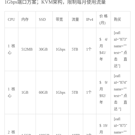
1Gbps端口方案；KVM架构，限制每月使用流量
价格
CPU
内存
SSD
带宽
流量
IPv4
购买
(月)
[eafl
$ 4/
id=”873″
1核
月
name=””
512MB
30GB
1Gbps
5TB
1个
心
$41/
text=”点
年
击直
达”]
[eafl
$ 9/
id=”874″
1核
月
name=””
1GB
60GB
1Gbps
5TB
1个
心
$92/
text=”点
年
击直
达 “]
[eafl
$ 19/
id=”875″
2核
月
name=””