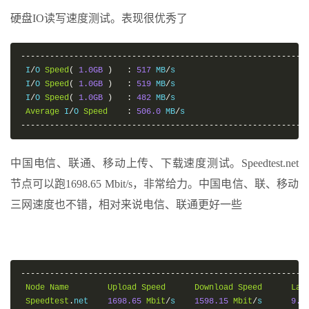
硬盘IO读写速度测试。表现很优秀了
-----------------------------------------------------------
 I
/
O 
Speed
(
1.0GB
)
:
517
 MB
/
s

 I
/
O 
Speed
(
1.0GB
)
:
519
 MB
/
s

 I
/
O 
Speed
(
1.0GB
)
:
482
 MB
/
s

Average
 I
/
O 
Speed
:
506.0
 MB
/
-----------------------------------------------------------
中国电信、联通、移动上传、下载速度测试。Speedtest.net
节点可以跑1698.65 Mbit/s，非常给力。中国电信、联、移动
三网速度也不错，相对来说电信、联通更好一些
-----------------------------------------------------------
Node
Name
Upload
Speed
Download
Speed
Lat
Speedtest
.
net    
1698.65
Mbit
/
s    
1598.15
Mbit
/
s      
9.1