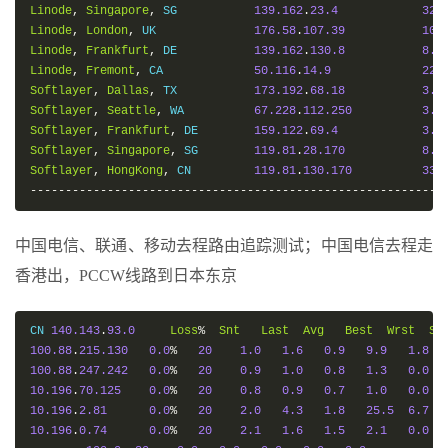
Linode
,
Singapore
,
 SG           
139.162
.
23.4
32.
Linode
,
London
,
 UK              
176.58
.
107.39
10.
Linode
,
Frankfurt
,
 DE           
139.162
.
130.8
8.7
Linode
,
Fremont
,
 CA             
50.116
.
14.9
22.
Softlayer
,
Dallas
,
 TX           
173.192
.
68.18
3.1
Softlayer
,
Seattle
,
 WA          
67.228
.
112.250
3.2
Softlayer
,
Frankfurt
,
 DE        
159.122
.
69.4
3.8
Softlayer
,
Singapore
,
 SG        
119.81
.
28.170
8.4
Softlayer
,
HongKong
,
 CN         
119.81
.
130.170
33.
-----------------------------------------------------------
中国电信、联通、移动去程路由追踪测试；中国电信去程走
香港出，PCCW线路到日本东京
CN 
140.143
.
93.0
Loss
%
Snt
Last
Avg
Best
Wrst
St
100.88
.
215.130
0.0
%
20
1.0
1.6
0.9
9.9
1.8
100.88
.
247.242
0.0
%
20
0.9
1.0
0.8
1.3
0.0
10.196
.
70.125
0.0
%
20
0.8
0.9
0.7
1.0
0.0
10.196
.
2.81
0.0
%
20
2.0
4.3
1.8
25.5
6.7
10.196
.
0.74
0.0
%
20
2.1
1.6
1.5
2.1
0.0