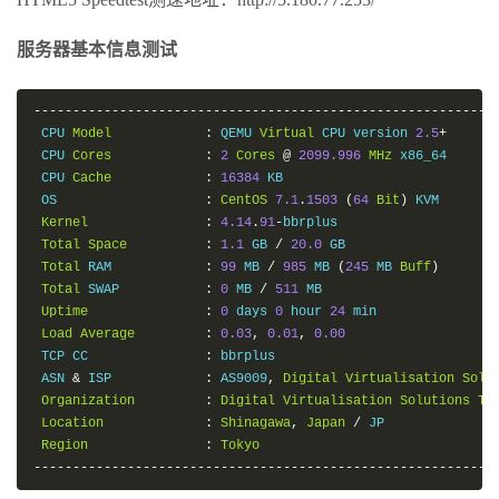
服务器基本信息测试
-----------------------------------------------------------
 CPU 
Model
:
 QEMU 
Virtual
 CPU version 
2.5
+
 CPU 
Cores
:
2
Cores
@
2099.996
MHz
 x86_64

 CPU 
Cache
:
16384
 KB 

 OS                   
:
CentOS
7.1
.
1503
(
64
Bit
)
 KVM

Kernel
:
4.14
.
91
-
bbrplus

Total
Space
:
1.1
 GB 
/
20.0
 GB 

Total
 RAM            
:
99
 MB 
/
985
 MB 
(
245
 MB 
Buff
)
Total
 SWAP           
:
0
 MB 
/
511
 MB

Uptime
:
0
 days 
0
 hour 
24
 min

Load
Average
:
0.03
,
0.01
,
0.00
 TCP CC               
:
 bbrplus

 ASN 
&
 ISP            
:
 AS9009
,
Digital
Virtualisation
Solu
Organization
:
Digital
Virtualisation
Solutions
To
Location
:
Shinagawa
,
Japan
/
 JP

Region
:
Tokyo
-----------------------------------------------------------