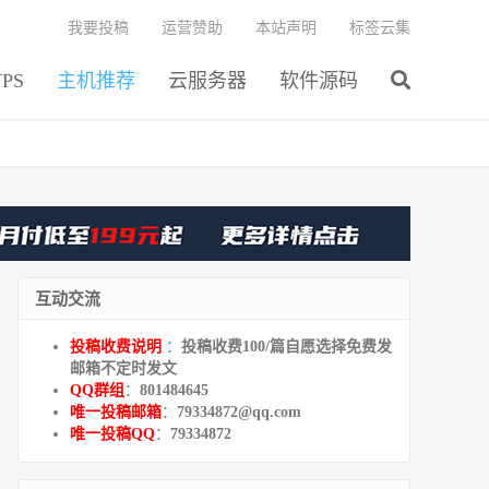
我要投稿
运营赞助
本站声明
标签云集
PS
主机推荐
云服务器
软件源码
互动交流
投稿收费说明
：
投稿收费100/篇自愿选择免费发
邮箱不定时发文
QQ群组
：
801484645
唯一投稿邮箱
：
79334872@qq.com
唯一投稿QQ
：
79334872