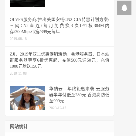
OLVPS服务商/推出美国安畅CN2 GIA特惠计划方案/
三网CN2直连/每月免费换3次IP/1核384M内
存/300Mbps带宽/399元每年
2019-08-18
ZJI，2019年双11优惠促销活动，香港服务器、日本站
群服务器尊享6折优惠起，充值500元送50元，充值
1000元赠送150元
2019-11-08
华纳云 - 年终钜惠来袭 云服务
器半年付低至280元 香港高防低
至999元
2020-12-15
网站统计