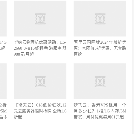
4G
华纳云物理机优惠活动，E5-
阿里云国际版2024年最新优
元起
2660 8核16线程香港服务器
惠：官网价5折优惠，无套路
988元/月起
直给
2折
【衡天云】618低价狂欢,12
梦飞云：香港VPS租用一个
/5M
元云服务器限时抢购,全场1.6
月多少钱？1核/1G内存/3M
折后$
折起
带宽，月付优惠每月61元起