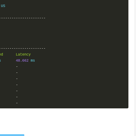
 US

----------------------
----------------------
ed
Latency
s       
48.662
 ms  

        
-
        
-
        
-
        
-
        
-
        
-
        
-
        
-
        
-
----------------------