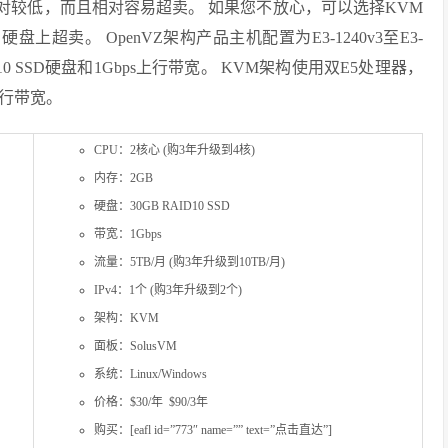
相对较低，而且相对容易超卖。 如果您不放心，可以选择KVM
超卖。 OpenVZ架构产品主机配置为E3-1240v3至E3-
AID10 SSD硬盘和1Gbps上行带宽。 KVM架构使用双E5处理器，
s上行带宽。
CPU：2核心 (购3年升级到4核)
内存：2GB
硬盘：30GB RAID10 SSD
带宽：1Gbps
流量：5TB/月 (购3年升级到10TB/月)
IPv4：1个 (购3年升级到2个)
架构：KVM
面板：SolusVM
系统：Linux/Windows
价格：$30/年 $90/3年
购买：[eafl id=”773″ name=”” text=”点击直达”]