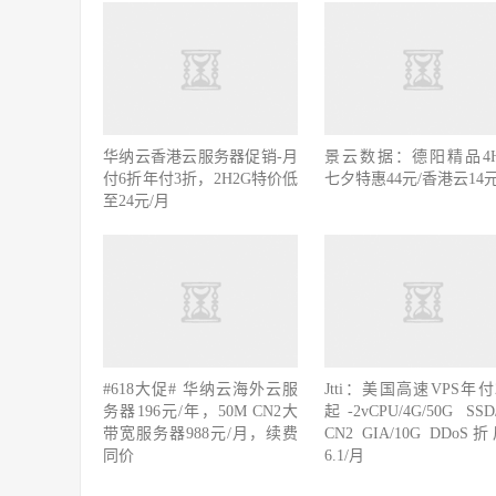
华纳云香港云服务器促销-月
景云数据：德阳精品4H
付6折年付3折，2H2G特价低
七夕特惠44元/香港云14
至24元/月
#618大促# 华纳云海外云服
Jtti：美国高速VPS年付
务器196元/年，50M CN2大
起-2vCPU/4G/50G SSD
带宽服务器988元/月，续费
CN2 GIA/10G DDoS
同价
6.1/月