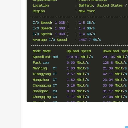
Location
:
Buffalo
,
United
States
/
Region
:
New
York
------------------------------------------------
 I
/
O 
Speed
(
1.0GB
)
:
1.5
 GB
/
s

 I
/
O 
Speed
(
1.0GB
)
:
1.4
 GB
/
s

 I
/
O 
Speed
(
1.0GB
)
:
1.4
 GB
/
s

Average
 I
/
O 
Speed
:
1467.7
 MB
/
------------------------------------------------
Node
Name
Upload
Speed
Download
Spe
Speedtest
.
net    
170.81
Mbit
/
s     
291.05
Mbit
/
Fast
.
com         
0.00
Mbit
/
s       
128.8
Mbit
/
s
Nanjing
   CT     
1.03
Mbit
/
s       
21.38
Mbit
/
s
Xiangyang
 CT     
2.57
Mbit
/
s       
42.11
Mbit
/
s
Hangzhou
  CT     
1.82
Mbit
/
s       
23.04
Mbit
/
s
Chongqing
 CT     
3.16
Mbit
/
s       
30.09
Mbit
/
s
Shanghai
  CU     
0.89
Mbit
/
s       
31.17
Mbit
/
s
Chongqing
 CU     
1.17
Mbit
/
s       
27.08
Mbit
/
s
Chengdu
   CM     
0.83
Mbit
/
s       
6.80
Mbit
/
s 
Kunming
   CM     
0.16
Mbit
/
s       
9.52
Mbit
/
s 
------------------------------------------------
Finished
in
:
4
 min 
46
 sec

Timestamp
:
2019
-
04
-
05
15
:
43
:
02
 GMT
+
8