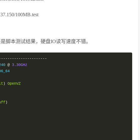
.150/100MB.test
下面是脚本测试结果，硬盘IO读写速度不错。
----------------------
240 
@
3.30GHz
86_64

it
)
OpenVZ
uff
)