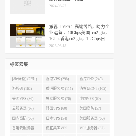
2024-03-27
搬瓦工VPS：高端线路，助力企
业运营，10Gbps美国 cn2 gia，
1Gbps香港cn2 gia，1.2Gbps日本
cn2 gia，10Gbps日本软银
2023-06-18
标签云集
[db:标签] (2251)
香港VPS (298)
香港CN2 (240)
洛杉矶 (162)
香港服务器 (111)
洛杉矶CN2 (105)
美国VPS (86)
独立服务器 (70)
中国VPS (69)
云服务器 (67)
韩国VPS (60)
美国高防 (57)
国内高防 (55)
日本VPS (54)
美国服务器 (50)
香港云服务器
便宜美国VPS
VPS服务器 (37)