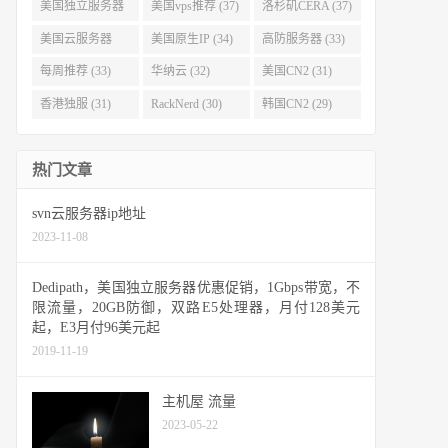
(40)
(38)
美国独立服务器
美国vps推荐 (37)
洛杉矶CERA (37)
(37)
美国云服务器
美国原生IP (34)
高防服务器 (33)
(34)
每周推荐 (33)
华纳云 (32)
美国CN2 (31)
香港独服 (31)
RackNerd (30)
韩国CN2 (29)
热门文章
svn云服务器ip地址
2023-11-08
Dedipath，美国独立服务器优惠促销，1Gbps带宽，不
限流量，20GB防御，双路E5处理器，月付128美元
起，E3月付96美元起
2019-11-19
主机屋 流量
2023-05-22