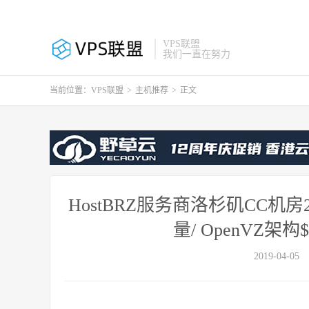
VPS联盟
我们一直在努力
当前位置：
VPS联盟
>
主机推荐
>
正文
HostBRZ服务商洛杉矶CC机房2核2G
量/ OpenVZ架构$
2019-04-05