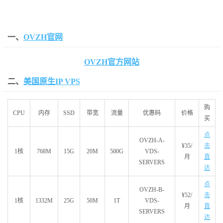
一、
OVZH官网
OVZH官方网站
二、
美国原生IP VPS
购
CPU
内存
SSD
带宽
流量
优惠码
价格
买
点
OVZH-A-
¥35
/
击
1核
768M
15G
20M
500G
VDS-
月
直
SERVERS
达
点
OVZH-B-
¥52
/
击
1核
1332M
25G
50M
1T
VDS-
月
直
SERVERS
达