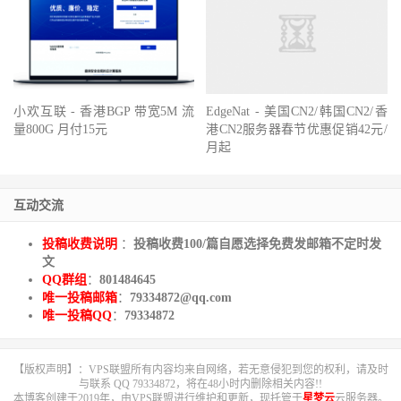
小欢互联 - 香港BGP 带宽5M 流
EdgeNat - 美国CN2/韩国CN2/香
量800G 月付15元
港CN2服务器春节优惠促销42元/
月起
互动交流
投稿收费说明
：
投稿收费100/篇自愿选择免费发邮箱不定时发
文
QQ群组
：
801484645
唯一投稿邮箱
：
79334872@qq.com
唯一投稿QQ
：
79334872
【版权声明】：VPS联盟所有内容均来自网络，若无意侵犯到您的权利，请及时
与联系 QQ 79334872，将在48小时内删除相关内容!!
本博客创建于2019年，由VPS联盟进行维护和更新，现托管于
星梦云
云服务器。