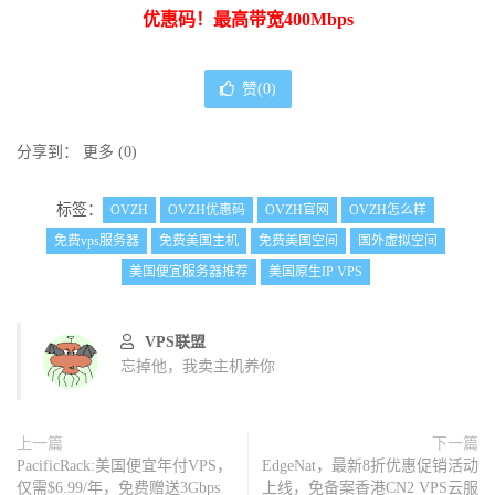
优惠码！最高带宽400Mbps
赞(
0
)
分享到：
更多
(
0
)
标签：
OVZH
OVZH优惠码
OVZH官网
OVZH怎么样
免费vps服务器
免费美国主机
免费美国空间
国外虚拟空间
美国便宜服务器推荐
美国原生IP VPS
VPS联盟
忘掉他，我卖主机养你
上一篇
下一篇
PacificRack:美国便宜年付VPS，
EdgeNat，最新8折优惠促销活动
仅需$6.99/年，免费赠送3Gbps
上线，免备案香港CN2 VPS云服