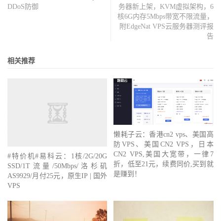
DDoS防御
务器新上架，KVM虚拟架构，6
核6G内存5Mbps带宽不限流量，
附EdgeNat VPS云服务器测评报
告
相关推荐
懒耗子云：香港cn2 vps、美国高
防VPS、美国CN2 VPS，日本
CN2 VPS,美国大宽带，一律7
#特价机#易科云：1核/2G/20G
折，低至21元，续费同价,买到就
SSD/1T流量/50Mbps/洛杉矶
是赚到！
AS9929/月付25元，原生IP | 国外
VPS