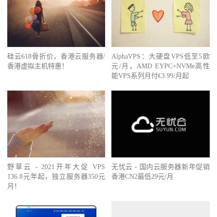
硅云618骨折价，香港云服务器/
AlphaVPS：大硬盘VPS低至5欧
香港虚拟主机特惠！
元/月，AMD EYPC+NVMe高性
能VPS系列月付€3.99/月起
野草云 - 2021开年大促 VPS
无忧云 - 国内云服务器新年促销
136.8元年起，独立服务器350元
香港CN2最低29元/月
月！