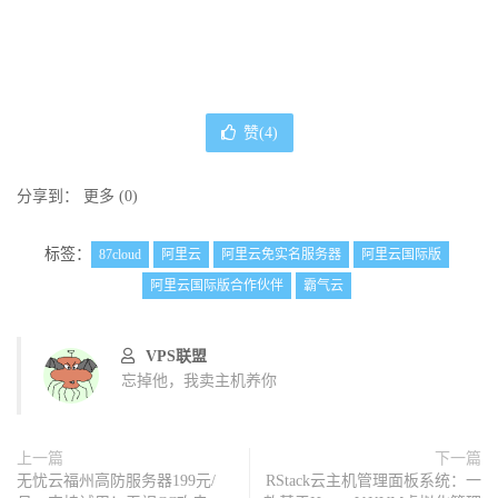
赞(
4
)
分享到：
更多
(
0
)
标签：
87cloud
阿里云
阿里云免实名服务器
阿里云国际版
阿里云国际版合作伙伴
霸气云
VPS联盟
忘掉他，我卖主机养你
上一篇
下一篇
无忧云福州高防服务器199元/
RStack云主机管理面板系统：一