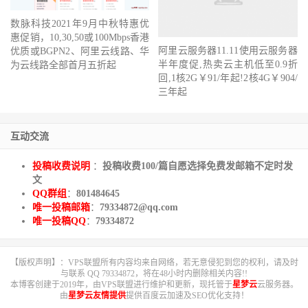
数脉科技2021年9月中秋特惠优
惠促销，10,30,50或100Mbps香港
阿里云服务器11.11使用云服务器
优质或BGPN2、阿里云线路、华
半年度促,热卖云主机低至0.9折
为云线路全部首月五折起
回,1核2G￥91/年起!2核4G￥904/
三年起
互动交流
投稿收费说明
：
投稿收费100/篇自愿选择免费发邮箱不定时发
文
QQ群组
：
801484645
唯一投稿邮箱
：
79334872@qq.com
唯一投稿QQ
：
79334872
【版权声明】：VPS联盟所有内容均来自网络，若无意侵犯到您的权利，请及时
与联系 QQ 79334872，将在48小时内删除相关内容!!
本博客创建于2019年，由VPS联盟进行维护和更新，现托管于
星梦云
云服务器。
由
星梦云友情提供
提供百度云加速及SEO优化支持！