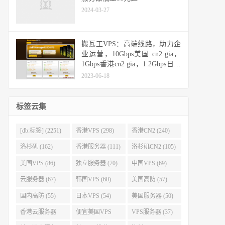
2024-03-27
搬瓦工VPS：高端线路，助力企
业运营，10Gbps美国 cn2 gia，
1Gbps香港cn2 gia，1.2Gbps日本
cn2 gia，10Gbps日本软银
2023-06-18
标签云集
[db:标签] (2251)
香港VPS (298)
香港CN2 (240)
洛杉矶 (162)
香港服务器 (111)
洛杉矶CN2 (105)
美国VPS (86)
独立服务器 (70)
中国VPS (69)
云服务器 (67)
韩国VPS (60)
美国高防 (57)
国内高防 (55)
日本VPS (54)
美国服务器 (50)
香港云服务器
便宜美国VPS
VPS服务器 (37)