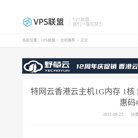
VPS联盟
我们一直在努力
当前位置：
VPS联盟
>
主机推荐
>
正文
特网云香港云主机1G内存 1核 
惠码#
2021-08-23
分