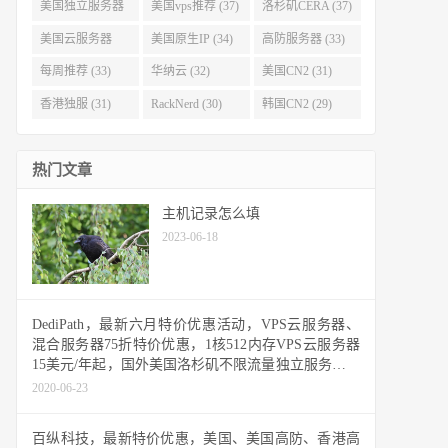
(40)
(38)
美国独立服务器
美国vps推荐 (37)
洛杉矶CERA (37)
(37)
美国云服务器
美国原生IP (34)
高防服务器 (33)
(34)
每周推荐 (33)
华纳云 (32)
美国CN2 (31)
香港独服 (31)
RackNerd (30)
韩国CN2 (29)
热门文章
主机记录怎么填
2023-06-18
DediPath，最新六月特价优惠活动，VPS云服务器、
混合服务器75折特价优惠，1核512内存VPS云服务器
15美元/年起，国外美国洛杉矶不限流量独立服务器仅
69美元/月，16GB内存，G口大带宽
2020-06-23
百纵科技，最新特价优惠，美国、美国高防、香港高