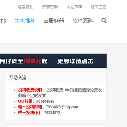
我要投稿
运营赞助
本站声明
标签云集
PS
主机推荐
云服务器
软件源码
互动交流
投稿收费说明
：
投稿收费100/篇自愿选择免费发
邮箱不定时发文
QQ群组
：
801484645
唯一投稿邮箱
：
79334872@qq.com
唯一投稿QQ
：
79334872