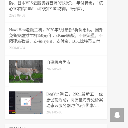
防、日本VPS云服务器首月9元秒杀，年付特惠，1核
心1G内存10Mbps带宽带10G防御，9元/首月
2021-09-08
HawkHost老鹰主机，2020年3月最新6折优惠码，国外
免备案虚拟主机150元/年，cPanel面板，不限流量，不
限建站数量，支持PayPal、支付宝、BTC比特币支付
2020-03-04
自建机房优点
2023-05-09
DogYun狗云，2021最新五一优
惠促销活动，高质量海外免备案
动态云服务器7折特价优惠/经典
云VPS云服务器8折特价优惠，
2021-05-05
充值满510元送51元，幸运大转
盘每日抽取5折优惠码