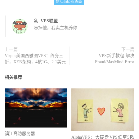
镇江高防服务器
VPS联盟
忘掉他，我卖主机养你
上一篇
下一篇
Virpus美国西雅图VPS：终身三
VPS新手教程-解决
折，XEN架构，4核1G、2.1美元
Fraud/MaxMind Error
相关推荐
镇江高防服务器
AlphaVPS：大硬盘VPS低至5欧