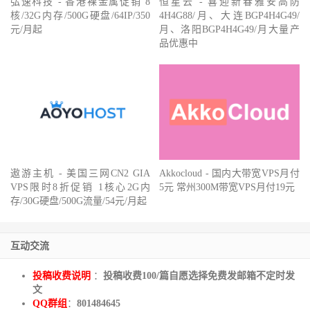
弘速科技 - 香港裸金属促销 8
恒星云 - 喜迎新春雅安高防
核/32G内存/500G硬盘/64IP/350
4H4G88/月、大连BGP4H4G49/
元/月起
月、洛阳BGP4H4G49/月大量产
品优惠中
遨游主机 - 美国三网CN2 GIA
Akkocloud - 国内大带宽VPS月付
VPS限时8折促销 1核心2G内
5元 常州300M带宽VPS月付19元
存/30G硬盘/500G流量/54元/月起
互动交流
投稿收费说明
：
投稿收费100/篇自愿选择免费发邮箱不定时发
文
QQ群组
：
801484645