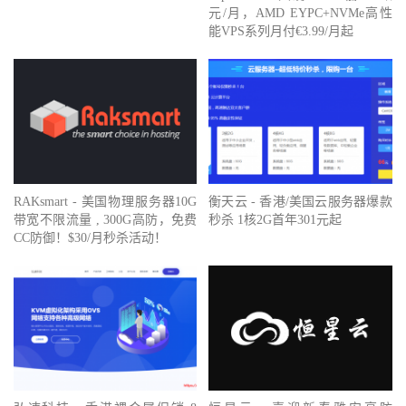
元/月，AMD EYPC+NVMe高性
能VPS系列月付€3.99/月起
RAKsmart - 美国物理服务器10G
衡天云 - 香港/美国云服务器爆款
带宽不限流量 , 300G高防，免费
秒杀 1核2G首年301元起
CC防御！$30/月秒杀活动！