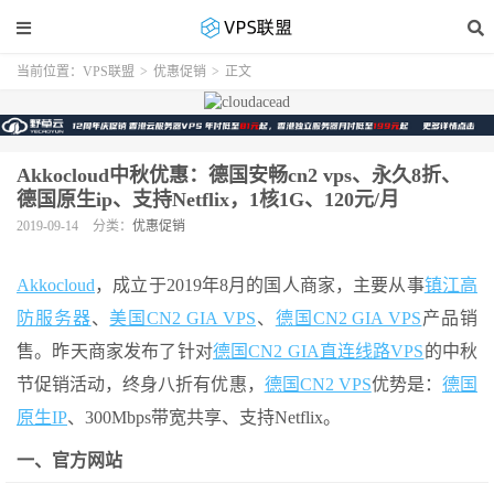
当前位置：
VPS联盟
>
优惠促销
>
正文
Akkocloud中秋优惠：德国安畅cn2 vps、永久8折、
德国原生ip、支持Netflix，1核1G、120元/月
2019-09-14
分类：
优惠促销
Akkocloud
，成立于2019年8月的国人商家，主要从事
镇江高
防服务器
、
美国CN2 GIA VPS
、
德国CN2 GIA VPS
产品销
售。昨天商家发布了针对
德国CN2 GIA直连线路VPS
的中秋
节促销活动，终身八折有优惠，
德国CN2 VPS
优势是：
德国
原生IP
、300Mbps带宽共享、支持Netflix。
一、官方网站