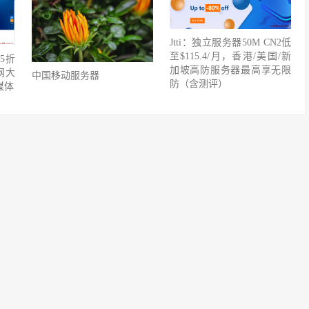
Jtti：独立服务器50M CN2低
至$115.4/月，香港/美国/新
.5折
加坡高防服务器最高享无限
三网大
中国移动服务器
防（含测评）
媒体