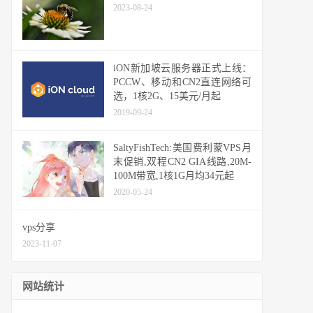
2023-08-24
iON新加坡云服务器正式上线：
PCCW、移动和CN2直连网络可
选，1核2G、15美元/月起
2019-09-24
SaltyFishTech:美国费利蒙VPS月
末促销,双程CN2 GIA线路,20M-
100M带宽,1核1G月均34元起
2020-05-24
vps分享
2023-11-07
网站统计