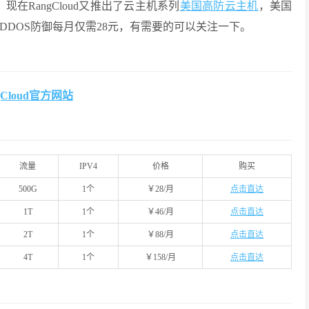
现在RangCloud又推出了云主机系列
美国高防云主机
，美国
0G DDOS防御每月仅需28元，有需要的可以关注一下。
gCloud官方网站
流量
IPV4
价格
购买
500G
1个
￥28/月
点击直达
1T
1个
￥46/月
点击直达
2T
1个
￥88/月
点击直达
4T
1个
￥158/月
点击直达