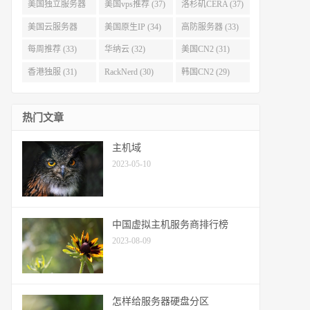
(40)
(38)
美国独立服务器
美国vps推荐 (37)
洛杉矶CERA (37)
(37)
美国云服务器
美国原生IP (34)
高防服务器 (33)
(34)
每周推荐 (33)
华纳云 (32)
美国CN2 (31)
香港独服 (31)
RackNerd (30)
韩国CN2 (29)
热门文章
主机域
2023-05-10
中国虚拟主机服务商排行榜
2023-08-09
怎样给服务器硬盘分区