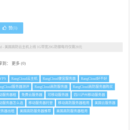
赞(
1
)
loud - 美国高防云主机上线 1G带宽20G防御每月仅需28元
享到：
更多
(
0
)
 VPS
RangCloud云主机
RangCloud便宜服务器
RangCloud好不好
angCloud服务器测评
RangCloud高防服务器
RangCloud高防服务器购买
动服务器租
免费云服务器
可移动服务器
四川泸州移动服务器
动服务器怎么选
移动服务器托管
移动高防服务器租用
美国云服务器
服务器出租
美国高防服务器推荐
美国高防服务器租用