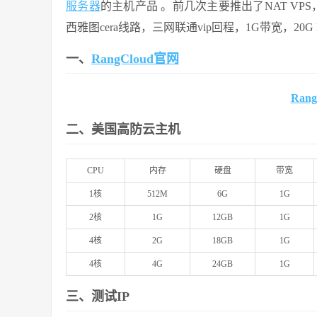
服务器
的主机产品 。前几次主要推出了NAT VPS，
西雅图cera线路，三网联通vip回程，1G带宽，2
一、
RangCloud官网
Ran
二、美国高防云主机
CPU
内存
硬盘
带宽
1核
512M
6G
1G
2核
1G
12GB
1G
4核
2G
18GB
1G
4核
4G
24GB
1G
三、测试IP