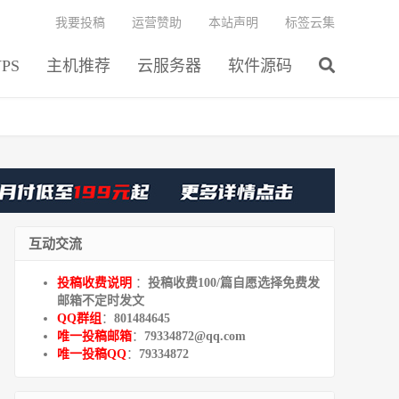
我要投稿
运营赞助
本站声明
标签云集
PS
主机推荐
云服务器
软件源码
互动交流
投稿收费说明
：
投稿收费100/篇自愿选择免费发
邮箱不定时发文
QQ群组
：
801484645
唯一投稿邮箱
：
79334872@qq.com
唯一投稿QQ
：
79334872