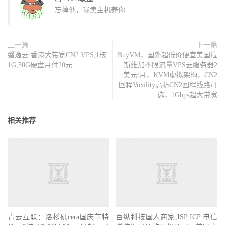
忘掉他，我卖主机养你
上一篇
下一篇
磐逸云:香港大带宽CN2 VPS,1核
BuyVM，国外超低价便宜美国拉
1G,50G硬盘月付20元
斯维加不限流量VPS云服务器2
美元/月，KVM虚拟架构，CN2
回程Voxility高防CN2回程线路可
选，1Gbps超大带宽
相关推荐
青云互联：洛杉矶cera国庆节特
百纵科技国人商家,ISP ICP 电信