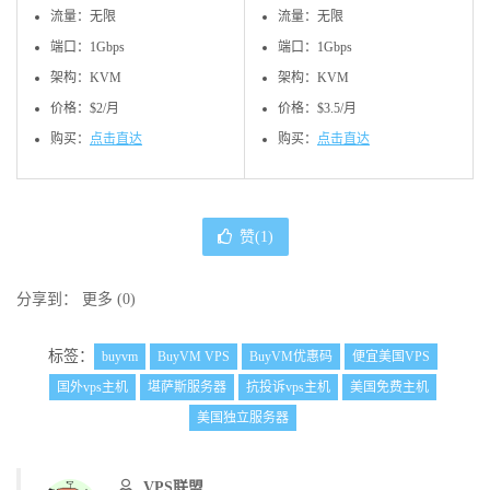
流量：无限
流量：无限
端口：1Gbps
端口：1Gbps
架构：KVM
架构：KVM
价格：$2/月
价格：$3.5/月
购买：
点击直达
购买：
点击直达
赞(
1
)
分享到：
更多
(
0
)
标签：
buyvm
BuyVM VPS
BuyVM优惠码
便宜美国VPS
国外vps主机
堪萨斯服务器
抗投诉vps主机
美国免费主机
美国独立服务器
VPS联盟