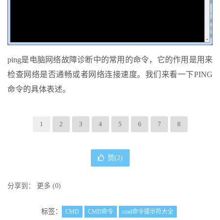
ping是电脑网络故障诊断中的常用的命令，它的作用是用来
检查网络是否通畅或者网络连接速度。我们来看一下PING
命令的具体表述。
1
2
3
4
5
6
7
8
赞(
2
)
分享到：
更多
(
0
)
标签：
CMD
CMD命令
cmd命令提示符大全