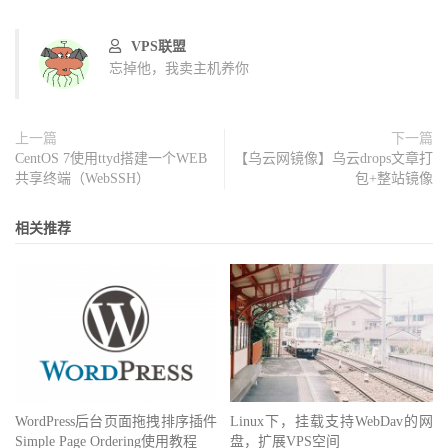
VPS联盟
忘掉他，我卖主机养你
上一篇
下一篇
CentOS 7使用ttyd搭建一个WEB
【乌云网镜像】乌云drops文章打
共享终端（WebSSH）
包+整站镜像
相关推荐
WordPress后台页面拖拽排序插件
Linux下，挂载支持WebDav的网
Simple Page Ordering使用教程
盘，扩展VPS空间