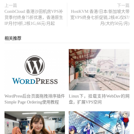
上一篇
下一篇
CombCloud:香港沙田机房VPS补
HostKVM:香港/日本/新加坡大带
货季付终身75折优惠，香港原生
宽VPS终身七折促销,2核4G仅$7/
IP月付9折,2核1G,66元/月起
月(大约50元/月)
相关推荐
WordPress后台页面拖拽排序插件
Linux下，挂载支持WebDav的网
Simple Page Ordering使用教程
盘，扩展VPS空间