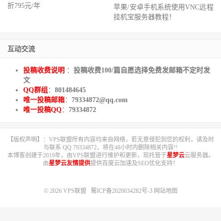
折‭795‬元/年
苹果/安卓手机系统使用VNC远程
挂机宝服务器教程！
互动交流
投稿收费说明
：
投稿收费100/篇自愿选择免费发邮箱不定时发
文
QQ群组
：
801484645
唯一投稿邮箱
：
79334872@qq.com
唯一投稿QQ
：
79334872
【版权声明】：VPS联盟所有内容均来自网络，若无意侵犯到您的权利，请及时
与联系 QQ 79334872，将在48小时内删除相关内容!!
本博客创建于2019年，由VPS联盟进行维护和更新，现托管于
星梦云
云服务器。
由
星梦云友情提供
提供百度云加速及SEO优化支持！
© 2026
VPS联盟
蜀ICP备2020034282号-3
网站地图