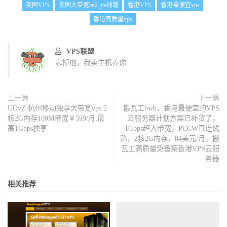
美国VPS
美国大带宽cn2 gia线路
香港VPS
香港最便宜vps
香港高质量vps
VPS联盟
忘掉他，我卖主机养你
上一篇
下一篇
UOvZ:杭州移动独享大带宽vps,2
搬瓦工bwh，香港最便宜的VPS
核2G内存100M带宽￥599/月,最
云服务器计划方案已补货了，
高1Gbps独享
1Gbps超大带宽，PCCW直连线
路，2核2G内存，84美元/月，搬
瓦工高质量免备案香港VPS云服
务器
相关推荐