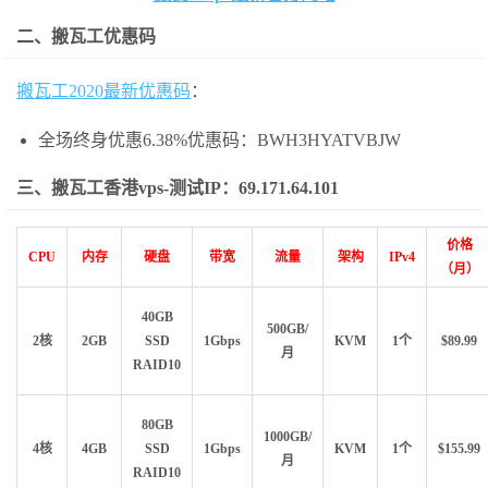
二、搬瓦工优惠码
搬瓦工2020最新优惠码
：
全场终身优惠6.38%优惠码：BWH3HYATVBJW
三、搬瓦工香港vps-测试IP：69.171.64.101
价格
CPU
内存
硬盘
带宽
流量
架构
IPv4
（月）
40GB
500GB/
2核
2GB
SSD
1Gbps
KVM
1个
$89.99
月
RAID10
80GB
1000GB/
4核
4GB
SSD
1Gbps
KVM
1个
$155.99
月
RAID10