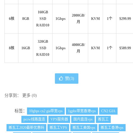
160GB
2000GB/
6核
8GB
SSD
1Gbps
KVM
1个
$299.99
月
RAID10
320GB
4000GB/
8核
16GB
SSD
1Gbps
KVM
1个
$589.99
月
RAID10
赞(
3
)
分享到：
更多
(
0
)
标签：
10gbps cn2 gia带宽vps
1gpbs带宽香港vps
CN2 GIA
pccw线路直连
VPS服务器
国内直连vps
搬瓦工
搬瓦工2020最新优惠码
搬瓦工VPS
搬瓦工美国vps
搬瓦工香港vps