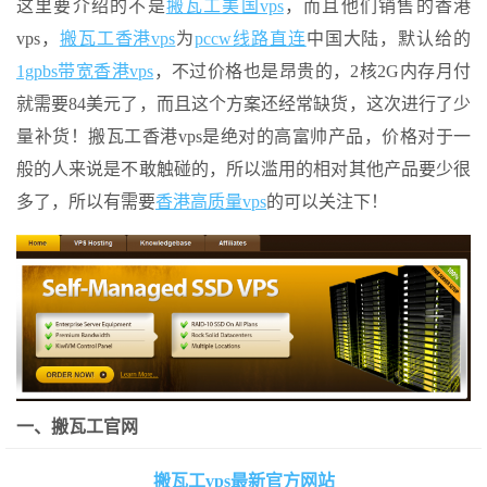
这里要介绍的不是
搬瓦工美国vps
，而且他们销售的香港
vps，
搬瓦工香港vps
为
pccw线路直连
中国大陆，默认给的
1gpbs带宽香港vps
，不过价格也是昂贵的，2核2G内存月付
就需要84美元了，而且这个方案还经常缺货，这次进行了少
量补货！搬瓦工香港vps是绝对的高富帅产品，价格对于一
般的人来说是不敢触碰的，所以滥用的相对其他产品要少很
多了，所以有需要
香港高质量vps
的可以关注下！
一、搬瓦工官网
搬瓦工vps最新官方网站