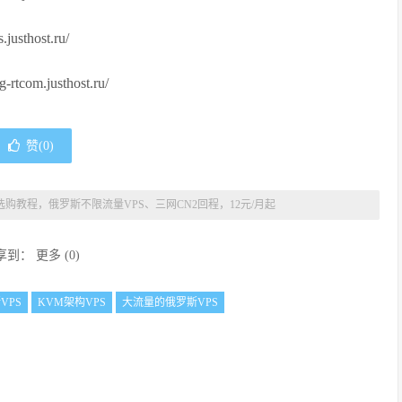
sthost.ru/
com.justhost.ru/
赞(
0
)
t配置选购教程，俄罗斯不限流量VPS、三网CN2回程，12元/月起
享到：
更多
(
0
)
斯VPS
KVM架构VPS
大流量的俄罗斯VPS