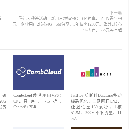
下一篇
折
腾讯云秒杀活动，新用户2核心4G，6M独享，3年仅需1499
元，企业用户2核心4G，5M独享，3年仅需1200元，海外2核心
4G内存，568元每年起
杉矶
Combcloud香港沙田VPS：
JustHost莫斯科DataLine移动
20G
CN2直连、7.5折、
线路优化：三网回程CN2、
s服务
Centos8+BBR
延迟低至160毫秒，1核
512M、200M不限流量、11
元/月