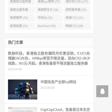
(40)
(38)
美国独立服务器
美国vps推荐 (37)
洛杉矶CERA (37)
(37)
美国云服务器
美国原生IP (34)
高防服务器 (33)
(34)
每周推荐 (33)
华纳云 (32)
美国CN2 (31)
香港独服 (31)
RackNerd (30)
韩国CN2 (29)
热门文章
数脉科技，香港独立服务器四月优惠促销，E3/E5处
理器16G内存，10Mbps带宽不限流量，双向CN2+BGP
线路，365元/月起，香港免备案不限流量独立服务器
2020-04-06
中国信息产业部icp网站
2023-08-09
GigsGigsCloud，免备案日本东京