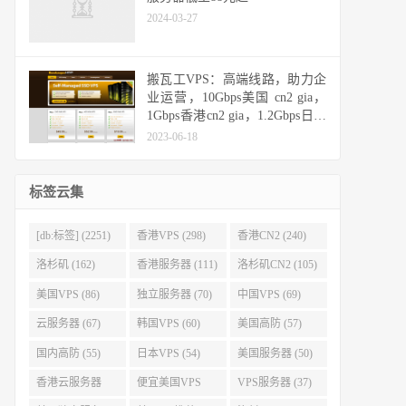
2024-03-27
搬瓦工VPS：高端线路，助力企
业运营，10Gbps美国 cn2 gia，
1Gbps香港cn2 gia，1.2Gbps日本
cn2 gia，10Gbps日本软银
2023-06-18
标签云集
[db:标签] (2251)
香港VPS (298)
香港CN2 (240)
洛杉矶 (162)
香港服务器 (111)
洛杉矶CN2 (105)
美国VPS (86)
独立服务器 (70)
中国VPS (69)
云服务器 (67)
韩国VPS (60)
美国高防 (57)
国内高防 (55)
日本VPS (54)
美国服务器 (50)
香港云服务器
便宜美国VPS
VPS服务器 (37)