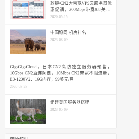
软银/CN2大带宽VPS云服务器优
惠促销，200Mbps带宽9.8美元/
月起，高质量网络线路
2020-05-15
中国稳网 机房排名
2023-08-09
GigsGigsCloud，日本CN2高防独立服务器预售，
10Gbps CN2直连防御，10Mbps CN2带宽不限流量，
E3-1230V2、16G内存，99美元/月
2020-03-28
组建美国服务器搭建
2023-05-09