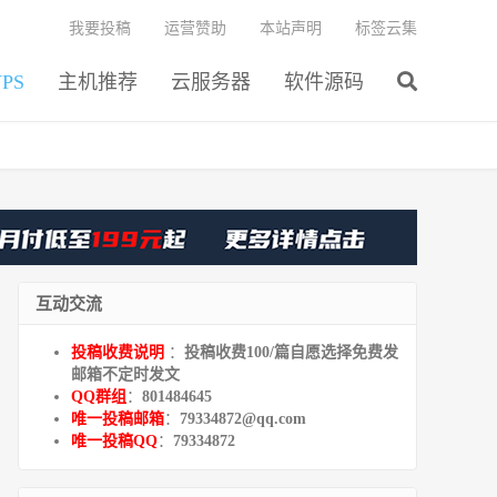
我要投稿
运营赞助
本站声明
标签云集
PS
主机推荐
云服务器
软件源码
互动交流
投稿收费说明
：
投稿收费100/篇自愿选择免费发
邮箱不定时发文
QQ群组
：
801484645
唯一投稿邮箱
：
79334872@qq.com
唯一投稿QQ
：
79334872