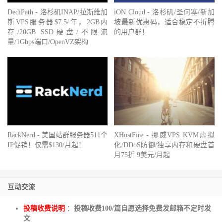
DediPath - 洛杉矶INAP/拉斯维加
iON Cloud - 洛杉矶/圣何塞/新加
斯VPS服务器$7.5/年，2GB内
坡最新优惠码，适合稳定不折腾
存/20GB SSD硬盘/不限流
的用户群！
量/1Gbps端口/OpenVZ架构
RackNerd - 美国站群服务器511个
XHostFire - 挪威VPS KVM虚拟
IP促销！仅需$130/月起！
化/DDoS防御/独享内存和硬盘首
月75折 9美元/月起
互动交流
投稿收费说明
：
投稿收费100/篇自愿选择免费发邮箱不定时发
文