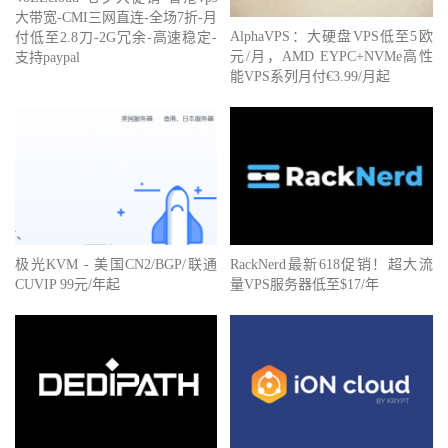
大带宽-CMI三网直连-全场7折-月
AlphaVPS：大硬盘VPS低至5欧
付低至2.8刀-2G冗余-高速稳定-
元/月，AMD EYPC+NVMe高性
支持paypal
能VPS系列月付€3.99/月起
极光KVM - 美国CN2/BGP/联通
RackNerd最新618促销！超大流
CUVIP 99元/年起
量VPS服务器低至$17/年