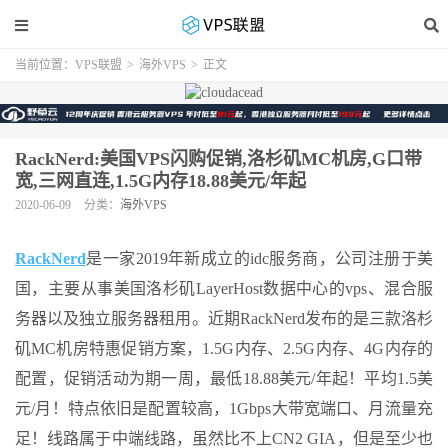
当前位置：
VPS联盟
>
海外VPS
>
正文
RackNerd:美国VPS闪购促销,洛杉矶MC机房,G口带
宽,三网直连,1.5G内存18.88美元/年起
2020-06-09
分类：
海外VPS
RackNerd
是一家2019年新成立的idc服务商，公司注册于美
国，主要从事美国洛杉矶LayerHost数据中心的vps、混合服
务器以及独立服务器租用。近期RackNerd发布的是三款洛杉
矶MC机房特惠促销方案，1.5G内存、2.5G内存、4G内存的
配置，促销活动为期一周，最低18.88美元/年起！平均1.5美
元/月！特点依旧是配置较高，1Gbps大带宽端口、月流量充
足！线路属于中端线路，虽然比不上CN2 GIA，但是至少也