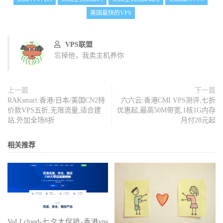
美国最快的VPS
VPS联盟
忘掉他，我卖主机养你
上一篇
下一篇
RAKsmart:香港/日本/美国CN2特
六六云:香港CMI VPS测评,七折
价款VPS五折,无限流量,适合建
优惠起,最高50M带宽,1核1G内存
站,外加全场8折
月付28元起
相关推荐
VoLLcloud-七夕大促销-香港vps