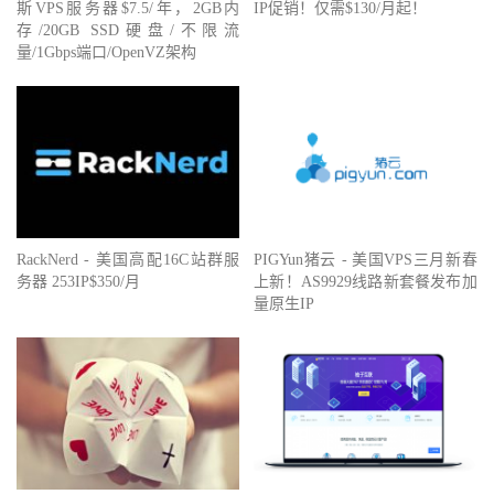
斯VPS服务器$7.5/年，2GB内
IP促销！仅需$130/月起！
存/20GB SSD硬盘/不限流
量/1Gbps端口/OpenVZ架构
RackNerd - 美国高配16C站群服
PIGYun猪云 - 美国VPS三月新春
务器 253IP$350/月
上新！AS9929线路新套餐发布加
量原生IP