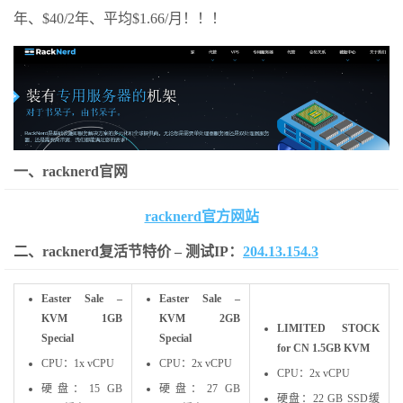
年、$40/2年、平均$1.66/月！！！
一、racknerd官网
racknerd官方网站
二、racknerd复活节特价 – 测试IP：
204.13.154.3
Easter Sale –
Easter Sale –
KVM 1GB
KVM 2GB
LIMITED STOCK
Special
Special
for CN 1.5GB KVM
CPU：1x vCPU
CPU：2x vCPU
CPU：2x vCPU
硬盘：15 GB
硬盘：27 GB
硬盘：22 GB SSD缓