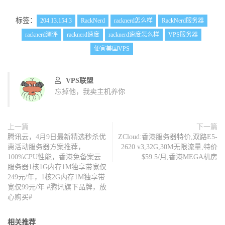
标签：
204.13.154.3
RackNerd
racknerd怎么样
RackNerd服务器
racknerd测评
racknerd速度
racknerd速度怎么样
VPS服务器
便宜美国VPS
VPS联盟
忘掉他，我卖主机养你
上一篇
下一篇
腾讯云，4月9日最新精选秒杀优
ZCloud:香港服务器特价,双路E5-
惠活动服务器方案推荐，
2620 v3,32G,30M无限流量,特价
100%CPU性能，香港免备案云
$59.5/月,香港MEGA机房
服务器1核1G内存1M独享带宽仅
249元/年，1核2G内存1M独享带
宽仅99元/年 #腾讯旗下品牌，放
心购买#
相关推荐