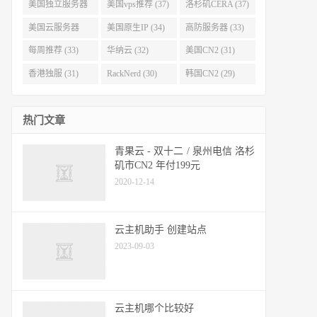
(40)
(38)
美国独立服务器
美国vps推荐 (37)
洛杉矶CERA (37)
(37)
美国云服务器
美国原生IP (34)
高防服务器 (33)
(34)
每周推荐 (33)
华纳云 (32)
美国CN2 (31)
香港独服 (31)
RackNerd (30)
韩国CN2 (29)
热门文章
青果云 - 双十二 / 泉州电信 洛杉
矶市CN2 年付199元
2020-12-14
云主机助手 创建站点
2023-09-03
云主机哪个比较好