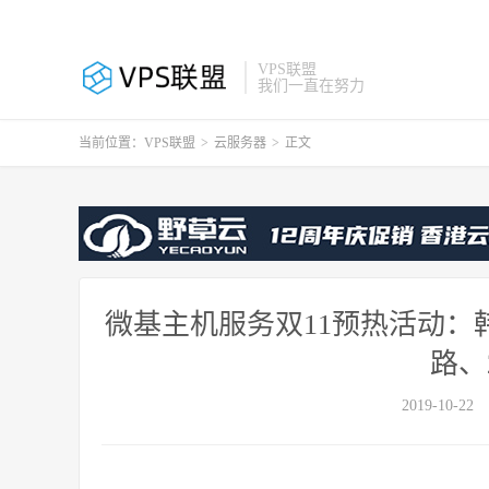
VPS联盟
我们一直在努力
当前位置：
VPS联盟
>
云服务器
>
正文
微基主机服务双11预热活动：韩
路、
2019-10-22