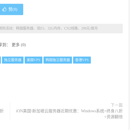
赞(
0
)
预热活动：韩国服务器、双E5、32G内存、CN2线路、299元/首月
享到：
更多
(
0
)
独立服务器
美国VPS
韩国独立服务器
香港VPS
下一篇
5折
iON美国\新加坡云服务器近期优惠：Windows系统+终身八折
+资源翻倍