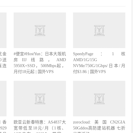
代金
#便宜#HostYun：日本大阪机
SpeedyPage：1核
0送
房IIJ线路，AMD
AMD/1G/15G
直连
5950X+SSD，500Mbps起，
NVMe/750G/1Gbps/日本/月
月付18元起 | 国外VPS
付$3.86 | 国外VPS
月 香
欧亚云新春特惠：AS4837大
zorocloud:美国CN2GIA
929
宽带低至18元/月（1核、
50Gddos高防建站机器 七折