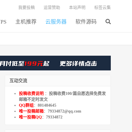
我要投稿
运营赞助
本站声明
标签云集
PS
主机推荐
云服务器
软件源码
互动交流
投稿收费说明
：
投稿收费100/篇自愿选择免费发
邮箱不定时发文
QQ群组
：
801484645
唯一投稿邮箱
：
79334872@qq.com
唯一投稿QQ
：
79334872