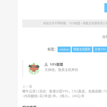
未经允许不得转载：
VPS联盟
»
微基主机服务双11
分
标签：
wikihost
微基主机服务
日本VPS
VPS联盟
忘掉他，我卖主机养你
上一篇
嘟牛云双11活动：香港沙田VPS，CN2直连，充值返额+7
+内存翻倍+买2年送1年，2核2G、249元/年