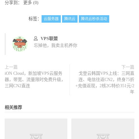
分享到：
更多
(
0
)
标签：
云服务器
腾讯云
腾讯云秒杀活动
VPS联盟
忘掉他，我卖主机养你
上一篇
下一篇
iON Cloud，新加坡VPS云服务
戈登云韩国VPS上线：三网直
器，带宽、流量限时免费升级，
连、电信往返CN2，终身75折
三网CN2直连
+充值返现，2核2G特价351元/2
年
相关推荐