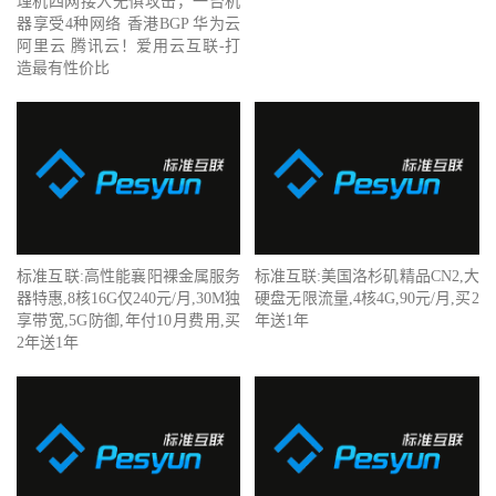
理机四网接入无惧攻击，一台机
器享受4种网络 香港BGP 华为云
阿里云 腾讯云！爱用云互联-打
造最有性价比
标准互联:高性能襄阳裸金属服务
标准互联:美国洛杉矶精品CN2,大
器特惠,8核16G仅240元/月,30M独
硬盘无限流量,4核4G,90元/月,买2
享带宽,5G防御,年付10月费用,买
年送1年
2年送1年