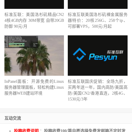
标准互联：美国洛杉矶精品CN2
标准互联美国洛杉矶裸金属服务
4核4GB内存 30M带宽 自带20GB
器特价：20核256G、258个ip、
防御 90元/月
可部署VPS，500元/月起
InPanel面板：开源免费的Linux
标准互联国庆促销：全场九折，
服务器管理面板，轻松构建Linux
买两年送一年，国内高防/美国高
服务器WEB建站环境
防/美国CN2/香港直连，2核4G、
1530元/3年
互动交流
投稿收费说明
：
投稿收费100/篇自愿选择免费发邮箱不定时发