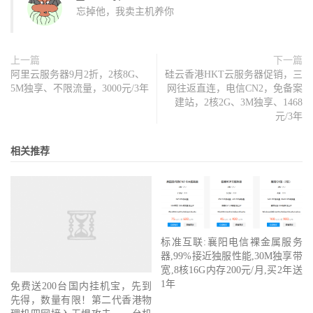
忘掉他，我卖主机养你
上一篇
下一篇
阿里云服务器9月2折，2核8G、
硅云香港HKT云服务器促销，三
5M独享、不限流量，3000元/3年
网往返直连，电信CN2，免备案
建站，2核2G、3M独享、1468
元/3年
相关推荐
标准互联:襄阳电信裸金属服务
器,99%接近独服性能,30M独享带
宽,8核16G内存200元/月,买2年送
1年
免费送200台国内挂机宝，先到
先得，数量有限！第二代香港物