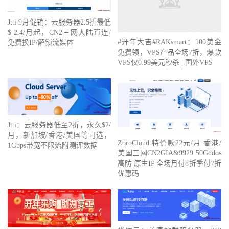
Jtti 9月促销：云服务器2.5折最低
$ 2.4/月起，CN2三网大陆直连/
#开年大吉#RAKsmart：100美金
免费换IP/解锁流媒体
免费领，VPS产品全场7折，爆款
VPS仅0.99美元秒杀 | 国外VPS
Jtti：云服务器低至2折，永久$2/
月，新加坡/香港/美国等可选，
ZoroCloud:特价款22元/月 香港/
1Gbps带宽不限流附测评数据
美国三网CN2GIA&9929 50Gddos
高防 原生IP 全场月付8折季付7折
优惠码