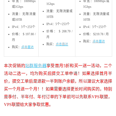
带宽：100Mbps
带宽：100Mbps或
1Gbps
或1Gbps
1Gbps
流量：无限流量或
流量：无限流量
流量：无限流量或
10TB
或10TB
10TB
IPv4：5个+253个
IPv4：5个+253个
IPv4：5个+253个
价格： $ 208.79 /
价格： $ 197.80 /
价格： $219.78 / 月
月
月
购买：
点击直达
购买：
点击直达
购买：
点击直达
本次促销的
站群服务器
享受首月5折和买一送一活动，二个
活动二选一，均为购买后提交工单申请！如果选择首月半
价，提交工单后是退款一半到账户余额，所以建议大家选择
买一个月送一个月！！如果需要选择更长时间购买的，特别
是季付、半年付、年付订单的下单前可以先联系VPS联盟，
VPS联盟给大家争取优惠。