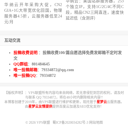
华纳云：美国站群服务器，253
华纳云开年采购大促，CN2
个独立IP，支持1C/2C/4C不同C
GIA+1G大带宽优化回国，物理
段，精品CN2三网直连，速度快
服务器4.5折，云服务器低至24
延迟低（含测评）
元/月
互动交流
投稿收费说明
：
投稿收费100/篇自愿选择免费发邮箱不定时发
文
QQ群组
：
801484645
唯一投稿邮箱
：
79334872@qq.com
唯一投稿QQ
：
79334872
【版权声明】：VPS联盟所有内容均来自网络，若无意侵犯到您的权利，请及时
与联系 QQ 79334872，将在48小时内删除相关内容!!
本博客创建于2019年，由VPS联盟进行维护和更新，现托管于
星梦云
云服务器。
由
星梦云友情提供
提供百度云加速及SEO优化支持！
© 2026
VPS联盟
蜀ICP备2020034282号-3
网站地图