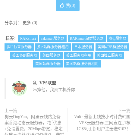
赞(
0
)
分享到：
更多
(
0
)
标签：
RAKsmart
raksmart服务器
RAKsmart站群服务器
多ip服务器
多IP独立服务器
多ip站群服务器租用
日本服务器
美国4C站群服务器
美国多IP服务器
美国服务器
美国服务器租用
美国独立服务器
美国站群服务器
美国站群服务器租用
VPS联盟
忘掉他，我卖主机养你
上一篇
下一篇
狗云DogYun，阿里云线路免备
Vultr:最新上线按小时计费韩国
案香港动态云服务器，7折优惠
VPS云服务器,三网直连,,1核
+免设置费，20Mbps带宽，稳定
1G$5/月,新用户注册送$103！
优质直连线路/含CN2线路，非常