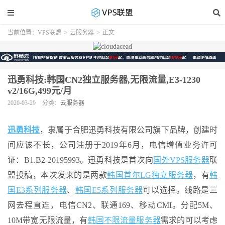
当前位置：
VPS联盟
>
云服务器
>
正文
迅勇科技:韩国CN2独立服务器,无限流量,E3-1230
v2/16G,499元/月
2020-03-29
分类：
云服务器
迅勇科技
，隶属于合肥迅勇科技有限公司旗下品牌，创建时
间应该不长，公司注册于2019年6月，电信增值业务许可
证：B1.B2-20195993。迅勇科技是首次向
国外VPS服务器
联
盟投稿，本次发来的是两款
韩国首尔LG独立服务器
，有
韩
国E3系列服务器
、
韩国E5系列服务器
可以选择。线路是三
网去程直连，电信CN2、联通169、移动CMI。分配5M、
10M带宽无限流量，有
韩国不限流量服务器
需求的可以考虑