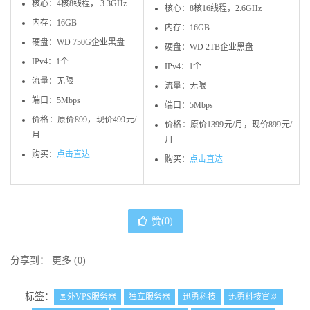
核心：4核8线程， 3.3GHz
核心：8核16线程，2.6GHz
内存：16GB
内存：16GB
硬盘：WD 750G企业黑盘
硬盘：WD 2TB企业黑盘
IPv4：1个
IPv4：1个
流量：无限
流量：无限
端口：5Mbps
端口：5Mbps
价格：原价899，现价499元/
价格：原价1399元/月，现价899元/
月
月
购买：
点击直达
购买：
点击直达
赞(
0
)
分享到：
更多
(
0
)
标签：
国外VPS服务器
独立服务器
迅勇科技
迅勇科技官网