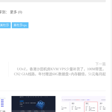
享到：
更多
(
0
)
美杜莎
美杜莎vps
下一篇
UOvZ，香港沙田机房KVM VPS少量补货了，100M带宽，
CN2 GIA线路，年付赠送60G数据盘+内存翻倍，51元每月起