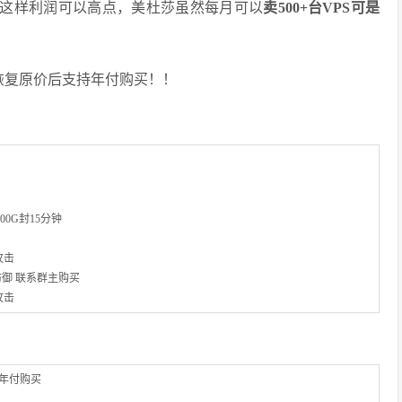
为这样利润可以高点，美杜莎虽然每月可以
卖500+台VPS可是
恢复原价后支持年付购买！！
100G封15分钟
攻击
带CC防御 联系群主购买
攻击
持年付购买