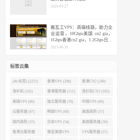
2024-03-27
搬瓦工VPS：高端线路，助力企
业运营，10Gbps美国 cn2 gia，
1Gbps香港cn2 gia，1.2Gbps日本
cn2 gia，10Gbps日本软银
2023-06-18
标签云集
[db:标签] (2251)
香港VPS (298)
香港CN2 (240)
洛杉矶 (162)
香港服务器 (111)
洛杉矶CN2 (105)
美国VPS (86)
独立服务器 (70)
中国VPS (69)
云服务器 (67)
韩国VPS (60)
美国高防 (57)
国内高防 (55)
日本VPS (54)
美国服务器 (50)
香港云服务器
便宜美国VPS
VPS服务器 (37)