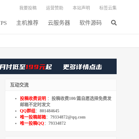
我要投稿
运营赞助
本站声明
标签云集
PS
主机推荐
云服务器
软件源码
互动交流
投稿收费说明
：
投稿收费100/篇自愿选择免费发
邮箱不定时发文
QQ群组
：
801484645
唯一投稿邮箱
：
79334872@qq.com
唯一投稿QQ
：
79334872