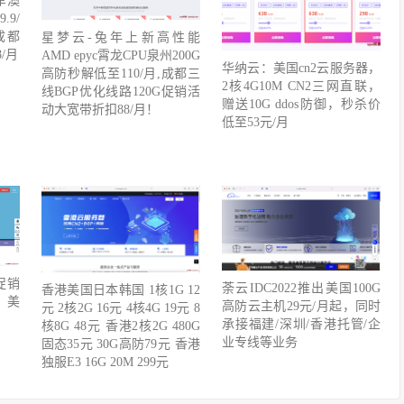
军澳
9/
U成都
星梦云-兔年上新高性能
/月
AMD epyc霄龙CPU泉州200G
华纳云：美国cn2云服务器，
高防秒解低至110/月,成都三
2核4G10M CN2三网直联，
线BGP优化线路120G促销活
赠送10G ddos防御，秒杀价
动大宽带折扣88/月！
低至53元/月
促销
荼云IDC2022推出美国100G
香港美国日本韩国 1核1G 12
，美
高防云主机29元/月起，同时
元 2核2G 16元 4核4G 19元 8
承接福建/深圳/香港托管/企
核8G 48元 香港2核2G 480G
业专线等业务
固态35元 30G高防79元 香港
独服E3 16G 20M 299元