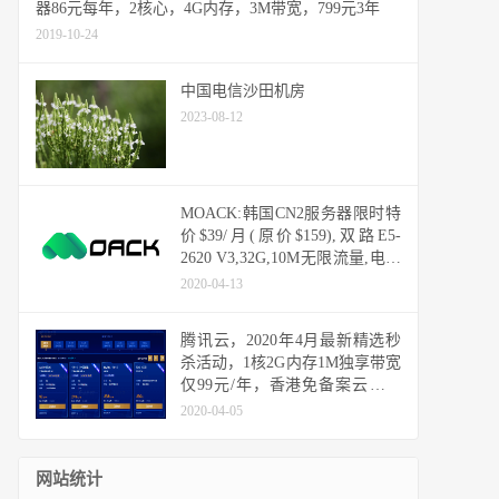
器86元每年，2核心，4G内存，3M带宽，799元3年
2019-10-24
中国电信沙田机房
2023-08-12
MOACK:韩国CN2服务器限时特
价$39/月(原价$159),双路E5-
2620 V3,32G,10M无限流量,电信
CN2联通LG直连,高性价比
2020-04-13
腾讯云，2020年4月最新精选秒
杀活动，1核2G内存1M独享带宽
仅99元/年，香港免备案云服务
器1核1G内存1M独享带宽仅249
2020-04-05
元/年，企业用户2核4G内存5M
独享带宽，3年仅1465元 #腾讯
集团旗下品牌，放心购买#
网站统计