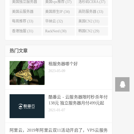
(40)
(38)
美国独立服务器
美国vps推荐 (37)
洛杉矶CERA (37)
(37)
美国云服务器
美国原生IP (34)
高防服务器 (33)
(34)
每周推荐 (33)
华纳云 (32)
美国CN2 (31)
香港独服 (31)
RackNerd (30)
韩国CN2 (29)
热门文章
租服务器哪个好
2023-05-09
酷番云 - 云服务器限时秒杀年付
138元 独立服务器月付499元起
2021-01-07
阿里云，2019年阿里云双11活动开启了，VPS云服务