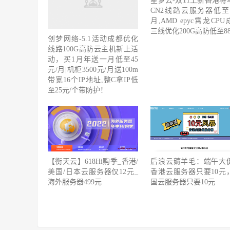
星梦云-双11上新香港将
CN2线路云服务器低至9.
月,AMD epyc霄龙CP
三线优化200G高防低至88
创梦网络-5.1活动成都优化
线路100G高防云主机新上活
动，买1月年送一月低至45
元/月|机柜3500元/月送100m
带宽16个IP地址,整C拿IP低
至25元/个带防护！
后浪云薅羊毛：端午大
【衡天云】618Hi购季_香港/
香港云服务器只要10元
美国/日本云服务器仅12元_
国云服务器只要10元
海外服务器499元