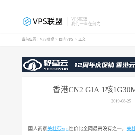
VPS联盟
我们一直在努力
当前位置：
VPS联盟
>
国内VPS
>
正文
香港CN2 GIA 1核1G
2019-08-25
国人商家
美杜莎vps
性价比全网最高没有之一，
美