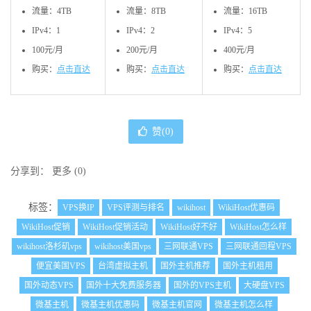
流量：4TB
流量：8TB
流量：16TB
IPv4：1
IPv4：2
IPv4：5
100元/月
200元/月
400元/月
购买：
点击直达
购买：
点击直达
购买：
点击直达
赞(
0
)
分享到：
更多
(
0
)
标签：
VPS换IP
VPS评测与排名
wikihost
WikiHost优惠码
WikiHost促销
WikiHost促销活动
WikiHost好不好
WikiHost怎么样
wikihost洛杉矶vps
wikihost美国vps
三网联通VPS
三网联通回程VPS
便宜美国VPS
台湾虚拟主机
国外主机推荐
国外主机租用
国外动态VPS
国外十大免费服务器
国外的VPS主机
大硬盘VPS
微基主机
微基主机优惠码
微基主机官网
微基主机怎么样