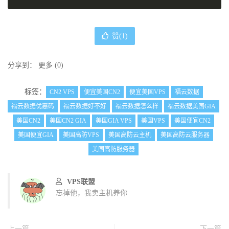
赞(
1
)
分享到：
更多
(
0
)
标签：
CN2 VPS
便宜美国CN2
便宜美国VPS
福云数据
福云数据优惠码
福云数据好不好
福云数据怎么样
福云数据美国GIA
美国CN2
美国CN2 GIA
美国GIA VPS
美国VPS
美国便宜CN2
美国便宜GIA
美国高防VPS
美国高防云主机
美国高防云服务器
美国高防服务器
VPS联盟
忘掉他，我卖主机养你
上一篇
下一篇