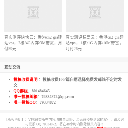
真实测评快快云：香港cn2 gia建
真实测评稳爱云：香港cn2 gia建
站vps，2核/4G内存/3M带宽，月
站vps，1核/1G内存/10M带宽，
付59元
月付26元
互动交流
投稿收费说明
：
投稿收费100/篇自愿选择免费发邮箱不定时发
文
QQ群组
：
801484645
唯一投稿邮箱
：
79334872@qq.com
唯一投稿QQ
：
79334872
【版权声明】：VPS联盟所有内容均来自网络，若无意侵犯到您的权利，请及时
与联系 QQ 79334872，将在48小时内删除相关内容!!