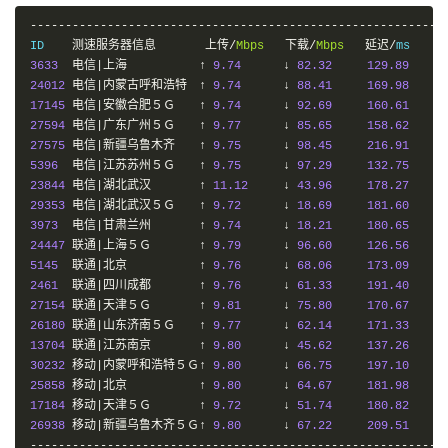
-----------------------------------------------------------
ID    
测速服务器信息
上传/
Mbps
下载/
Mbps
延迟/
3633
电信|上海　　　　　　↑
9.74
↓
82.32
129.89
24012
电信|内蒙古呼和浩特　↑
9.74
↓
88.41
169.98
17145
电信|安徽合肥５Ｇ　　↑
9.74
↓
92.69
160.61
27594
电信|广东广州５Ｇ　　↑
9.77
↓
85.65
158.62
27575
电信|新疆乌鲁木齐　　↑
9.75
↓
98.45
216.91
5396
电信|江苏苏州５Ｇ　　↑
9.75
↓
97.29
132.75
23844
电信|湖北武汉　　　　↑
11.12
↓
43.96
178.27
29353
电信|湖北武汉５Ｇ　　↑
9.72
↓
18.69
181.60
3973
电信|甘肃兰州　　　　↑
9.74
↓
18.21
180.65
24447
联通|上海５Ｇ　　　　↑
9.79
↓
96.60
126.56
5145
联通|北京　　　　　　↑
9.76
↓
68.06
173.09
2461
联通|四川成都　　　　↑
9.76
↓
61.33
191.40
27154
联通|天津５Ｇ　　　　↑
9.81
↓
75.80
170.67
26180
联通|山东济南５Ｇ　　↑
9.77
↓
62.14
171.33
13704
联通|江苏南京　　　　↑
9.80
↓
45.62
137.26
30232
移动|内蒙呼和浩特５Ｇ↑
9.80
↓
66.75
197.10
25858
移动|北京　　　　　　↑
9.80
↓
64.67
181.98
17184
移动|天津５Ｇ　　　　↑
9.72
↓
51.74
180.82
26938
移动|新疆乌鲁木齐５Ｇ↑
9.80
↓
67.22
209.51
-----------------------------------------------------------