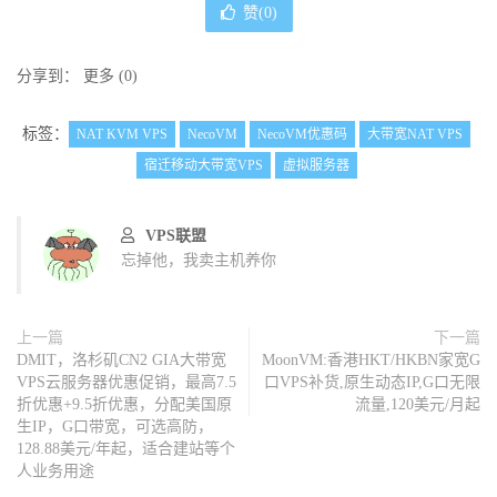
赞(
0
)
分享到：
更多
(
0
)
标签：
NAT KVM VPS
NecoVM
NecoVM优惠码
大带宽NAT VPS
宿迁移动大带宽VPS
虚拟服务器
VPS联盟
忘掉他，我卖主机养你
上一篇
下一篇
DMIT，洛杉矶CN2 GIA大带宽
MoonVM:香港HKT/HKBN家宽G
VPS云服务器优惠促销，最高7.5
口VPS补货,原生动态IP,G口无限
折优惠+9.5折优惠，分配美国原
流量,120美元/月起
生IP，G口带宽，可选高防，
128.88美元/年起，适合建站等个
人业务用途