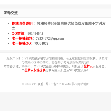
互动交流
投稿收费说明
：
投稿收费100/篇自愿选择免费发邮箱不定时发
文
QQ群组
：
801484645
唯一投稿邮箱
：
79334872@qq.com
唯一投稿QQ
：
79334872
【版权声明】：VPS联盟所有内容均来自网络，若无意侵犯到您的权利，请及时
与联系 QQ 79334872，将在48小时内删除相关内容!!
本博客创建于2019年，由VPS联盟进行维护和更新，现托管于
星梦云
云服务器。
由
星梦云友情提供
提供百度云加速及SEO优化支持！
© 2026
VPS联盟
蜀ICP备2020034282号-3
网站地图