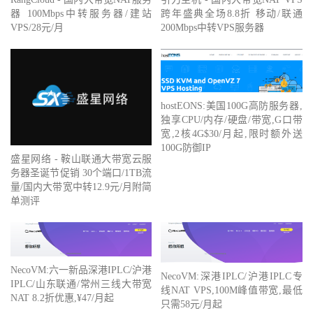
器 100Mbps中转服务器/建站
跨年盛典全场8.8折 移动/联通
VPS/28元/月
200Mbps中转VPS服务器
hostEONS:美国100G高防服务器,
独享CPU/内存/硬盘/带宽,G口带
宽,2核4G$30/月起,限时额外送
100G防御IP
盛星网络 - 鞍山联通大带宽云服
务器圣诞节促销 30个端口/1TB流
量/国内大带宽中转12.9元/月附简
单测评
NecoVM:六一新品深港IPLC/沪港
NecoVM:深港IPLC/沪港IPLC专
IPLC/山东联通/常州三线大带宽
线NAT VPS,100M峰值带宽,最低
NAT 8.2折优惠,¥47/月起
只需58元/月起