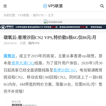
当前位置：
VPS联盟
>
国内VPS
>
正文
碳氧云:香港沙田CN2 VPS,特价款6核6G仅80元/月
2020-04-01
分类：
国内VPS
碳氧云
，成立于2019年的商家，主要从事香港vps销售，原
本是
香港大浦CN2
线路，为了提升用户体验，2020年3月30
日起商家已经全面调整线路至
香港沙田CN2
，电信联通教育
网双程CN2、移动去程CMI回程CN2。同时送上了一款6核
6G内存、6M带宽的特价方案，限量10台，仅需80元/月！售
完不补货哦！