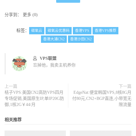
分享到：
更多
(
0
)
标签：
碳氧云
碳氧云优惠码
香港VPS
香港VPS推荐
香港大浦CN2
香港沙田CN2
VPS联盟
忘掉他，我卖主机养你
上一篇
下一篇
桔子VPS:美国CN2高防VPS四月
EdgeNat:便宜韩国VPS,8核8G月
专场促销,美国原生IP,单IP20G防
付80元,CN2+BGP直连,小带宽无
御,1核2G￥44/月
限流量
相关推荐