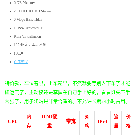
6 GB Memory
20 + 60 GB HDD Storage
6 Mbps Bandwidth
1 IPv4 Dedicated IP
Kvm Virtualization
10台限定，卖完不补
¥80/月
点击购买
特价款，车位有限，上车趁早，不然就要等别人下车了才能
碰运气了，主动权还是掌握在自己手上好的，看看谁先下手
为强了，用于建站是非常合适的。不允许长期24小时占用。
内
HDD硬
架
流
价
CPU
带宽
IPv4
存
盘
构
量
格