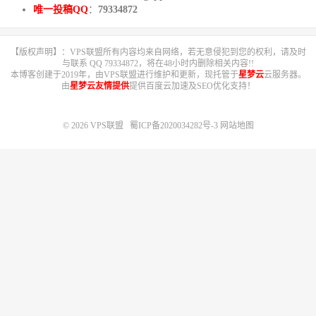
唯一投稿QQ
：
79334872
【版权声明】：VPS联盟所有内容均来自网络，若无意侵犯到您的权利，请及时
与联系 QQ 79334872，将在48小时内删除相关内容!!
本博客创建于2019年，由VPS联盟进行维护和更新，现托管于
星梦云
云服务器。
由
星梦云友情提供
提供百度云加速及SEO优化支持！
© 2026
VPS联盟
蜀ICP备2020034282号-3
网站地图