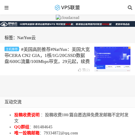
标签：NatYun云
#美国高防推荐#NatYun：美国大宽
主机推荐
带CERA CN2 GIA，1核/1G/20GSSD数据
盘/600G流量/100Mbps带宽，29元起，续费
同价
赞(
2
)
互动交流
投稿收费说明
：
投稿收费100/篇自愿选择免费发邮箱不定时发
文
QQ群组
：
801484645
唯一投稿邮箱
：
79334872@qq.com